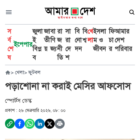
স
জুলা
জা
বা
রা
সা
বি
বি
খে
ইসলা
ফি
আমার
র্ব
ই
তী
ণি
জ
রা
নো
শ্ব
লা
ম ও
চা
দেশ
ইপেপার
শে
বিপ্ল
য়
জ্য
নী
দে
দন
জীবন
র
পরিবার
ষ
ব
তি
শ
>
খেলা
>
ফুটবল
পড়াশোনা না করাই মেসির আফসোস
স্পোর্টস ডেস্ক
প্রকাশ :
২৬ ফেব্রুয়ারি ২০২৬, ০৮: ০০