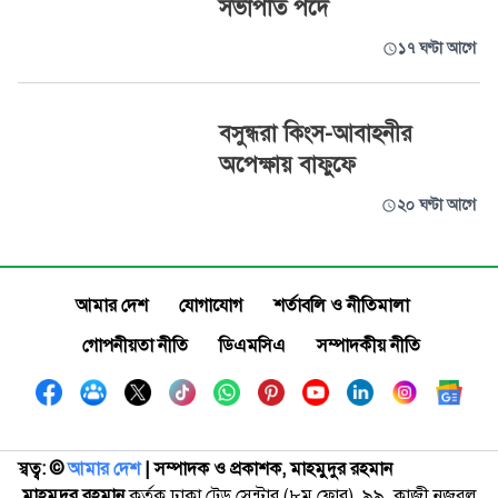
সভাপতি পদে
১৭ ঘণ্টা আগে
বসুন্ধরা কিংস-আবাহনীর
অপেক্ষায় বাফুফে
২০ ঘণ্টা আগে
আমার দেশ
যোগাযোগ
শর্তাবলি ও নীতিমালা
গোপনীয়তা নীতি
ডিএমসিএ
সম্পাদকীয় নীতি
স্বত্ব: ©️
আমার দেশ
| সম্পাদক ও প্রকাশক, মাহমুদুর রহমান
মাহমুদুর রহমান
কর্তৃক ঢাকা ট্রেড সেন্টার (৮ম ফ্লোর), ৯৯, কাজী নজরুল