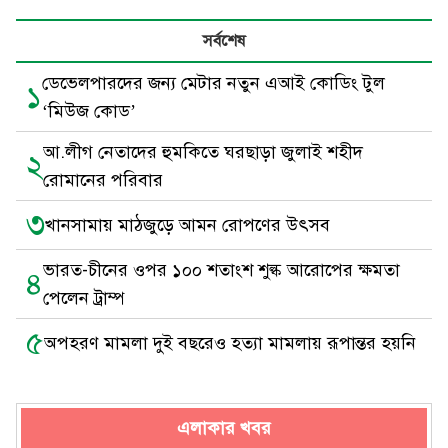
সর্বশেষ
ডেভেলপারদের জন্য মেটার নতুন এআই কোডিং টুল
১
‘মিউজ কোড’
আ.লীগ নেতাদের হুমকিতে ঘরছাড়া জুলাই শহীদ
২
রোমানের পরিবার
৩
খানসামায় মাঠজুড়ে আমন রোপণের উৎসব
ভারত-চীনের ওপর ১০০ শতাংশ শুল্ক আরোপের ক্ষমতা
৪
পেলেন ট্রাম্প
৫
অপহরণ মামলা দুই বছরেও হত্যা মামলায় রূপান্তর হয়নি
এলাকার খবর