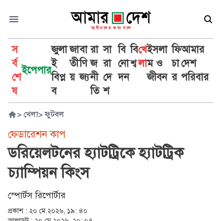
স
জুলা
জা
বা
রা
সা
বি
বি
খে
ইসলা
ফি
আমার
র্ব
ই
তী
ণি
জ
রা
নো
শ্ব
লা
ম ও
চা
দেশ
ইপেপার
শে
বিপ্ল
য়
জ্য
নী
দে
দন
জীবন
র
পরিবার
ষ
ব
তি
শ
>
খেলা
>
ফুটবল
ফেডারেশন কাপ
ডরিয়েলটনের হ্যাটট্রিকে হ্যাটট্রিক
চ্যাম্পিয়ন কিংস
স্পোর্টস রিপোর্টার
প্রকাশ :
২০ মে ২০২৬, ১৯: ৪০
আপডেট :
২০ মে ২০২৬, ২০: ০৭