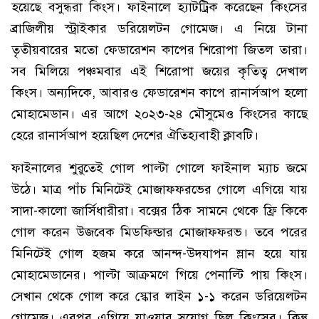
হয়েছে বসুন্ধরা কিংস। ফাইনালে হ্যাটট্রিক করেছেন কিংসের
ব্রাজিলীয় স্ট্রাইকার ডরিয়েলটন গোমেজ। এ নিয়ে টানা
তৃতীয়বারের মতো ফেডারেশন কাপের শিরোপা জিতল তারা।
সব মিলিয়ে পঞ্চমবার এই শিরোপা জয়ের কৃতিত্ব দেখাল
কিংস। অন্যদিকে, আবারও ফেডারেশন কাপে রানার্সআপ হলো
মোহামেডান। এর আগে ২০২৩-২৪ মৌসুমেও কিংসের কাছে
হেরে রানার্সআপ হয়েছিল দেশের ঐতিহ্যবাহী ক্লাবটি।
ফাইনালের শুরুতেই গোল পাল্টা গোলে ফাইনাল ম্যাচ জমে
উঠে। মাত্র পাঁচ মিনিটেই মোজাফফরভের গোলে এগিয়ে যায়
সাদা-কালো জার্সিধারীরা। বক্সের ঠিক সামনে থেকে ফ্রি কিকে
গোল করেন উজবেক মিডফিল্ডার মোজাফফরভ। তবে পরের
মিনিটেই গোল হজম করে আনন্দ-উদযাপন ম্লান হয়ে যায়
মোহামেডানের। পাল্টা আক্রমণে গিয়ে পেনাল্টি পায় কিংস।
সেখান থেকে গোল করে স্কোর লাইন ১-১ করেন ডরিয়েলটন
গোমেজ। এরপর এগিয়ে যাওয়ার সুযোগ ছিল কিংসের। কিন্তু