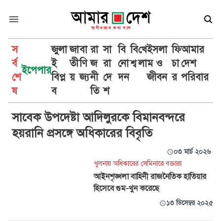
স
জুলা
জা
বা
রা
সা
বি
বি
খে
ইসলা
ফি
আমার
র্ব
ই
তী
ণি
জ
রা
নো
শ্ব
লা
ম ও
চা
দেশ
ইপেপার
শে
বিপ্ল
য়
জ্য
নী
দে
দন
জীবন
র
পরিবার
অধিকার
ষ
ব
তি
শ
সাবেক উপদেষ্টা আদিলুরকে বিমানবন্দরে
হয়রানি প্রসঙ্গে অধিকারের বিবৃতি
০৩ মার্চ ২০২৬
খুলনায় অধিকারের সেমিনারে বক্তারা
আইনশৃঙ্খলা বাহিনী রাজনৈতিক হাতিয়ার
হিসেবে গুম-খুন করেছে
১৩ ডিসেম্বর ২০২৫