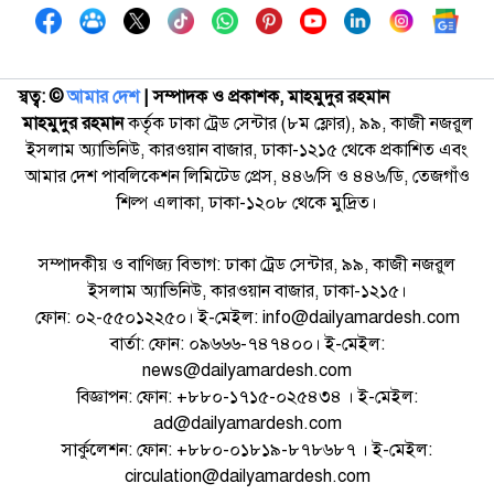
স্বত্ব: ©️
আমার দেশ
| সম্পাদক ও প্রকাশক, মাহমুদুর রহমান
মাহমুদুর রহমান
কর্তৃক ঢাকা ট্রেড সেন্টার (৮ম ফ্লোর), ৯৯, কাজী নজরুল
ইসলাম অ্যাভিনিউ, কারওয়ান বাজার, ঢাকা-১২১৫ থেকে প্রকাশিত এবং
আমার দেশ পাবলিকেশন লিমিটেড প্রেস, ৪৪৬/সি ও ৪৪৬/ডি, তেজগাঁও
শিল্প এলাকা, ঢাকা-১২০৮ থেকে মুদ্রিত।
সম্পাদকীয় ও বাণিজ্য বিভাগ: ঢাকা ট্রেড সেন্টার, ৯৯, কাজী নজরুল
ইসলাম অ্যাভিনিউ, কারওয়ান বাজার, ঢাকা-১২১৫।
ফোন: ০২-৫৫০১২২৫০। ই-মেইল: info@dailyamardesh.com
বার্তা: ফোন: ০৯৬৬৬-৭৪৭৪০০। ই-মেইল:
news@dailyamardesh.com
বিজ্ঞাপন: ফোন: +৮৮০-১৭১৫-০২৫৪৩৪ । ই-মেইল:
ad@dailyamardesh.com
সার্কুলেশন: ফোন: +৮৮০-০১৮১৯-৮৭৮৬৮৭ । ই-মেইল:
circulation@dailyamardesh.com