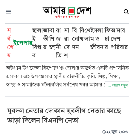
স
জুলা
জা
বা
রা
সা
বি
বি
খে
ইসলা
ফি
আমার
র্ব
ই
তী
ণি
জ
রা
নো
শ্ব
লা
ম ও
চা
দেশ
ইপেপার
শে
বিপ্ল
য়
জ্য
নী
দে
দন
জীবন
র
পরিবার
অষ্টগ্রাম
ষ
ব
তি
শ
অষ্টগ্রাম উপজেলা কিশোরগঞ্জ জেলার অন্তর্গত একটি প্রশাসনিক
এলাকা। এই উপজেলার স্থানীয় রাজনীতি, কৃষি, শিল্প, শিক্ষা,
স্বাস্থ্য ও সামাজিক ঘটনাবলির সর্বশেষ খবর আমার দেশ সততা
... আরও পড়ুন
ও নিষ্ঠার সাথে প্রকাশ করে। অষ্টগ্রাম উপজেলার প্রতিটি
গুরুত্বপূর্ণ ঘটনার আপডেট পেতে আমার দেশ পড়ুন।
যুবদল নেতার দোকান যুবলীগ নেতার কাছে
ভাড়া দিলেন বিএনপি নেতা
২২ জুন ২০২৬