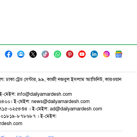
াগ: ঢাকা ট্রেড সেন্টার, ৯৯, কাজী নজরুল ইসলাম অ্যাভিনিউ, কারওয়ান
ই-মেইল: info@dailyamardesh.com
৭৪৭৪০০। ই-মেইল: news@dailyamardesh.com
-১৭১৫-০২৫৪৩৪ । ই-মেইল: ad@dailyamardesh.com
৮০-০১৮১৯-৮৭৮৬৮৭ । ই-মেইল:
ardesh.com