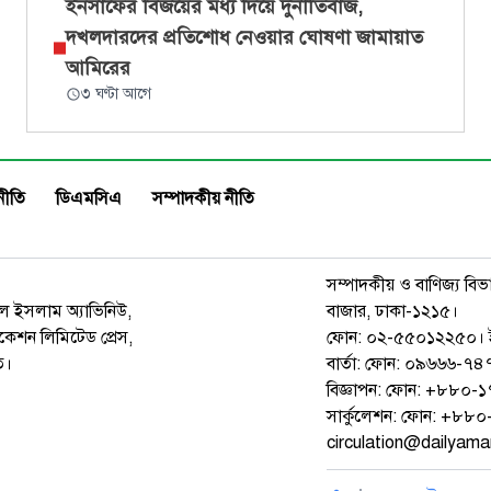
ইনসাফের বিজয়ের মধ্য দিয়ে দুর্নীতিবাজ,
দখলদারদের প্রতিশোধ নেওয়ার ঘোষণা জামায়াত
আমিরের
৩ ঘণ্টা আগে
নীতি
ডিএমসিএ
সম্পাদকীয় নীতি
সম্পাদকীয় ও বাণিজ্য বিভ
রুল ইসলাম অ্যাভিনিউ,
বাজার, ঢাকা-১২১৫।
েশন লিমিটেড প্রেস,
ফোন: ০২-৫৫০১২২৫০। 
ত।
বার্তা: ফোন: ০৯৬৬৬-
বিজ্ঞাপন: ফোন: +৮৮০
সার্কুলেশন: ফোন: +৮
circulation@dailyam