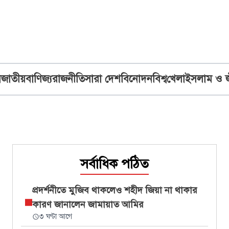
ব
জাতীয়
বাণিজ্য
রাজনীতি
সারা দেশ
বিনোদন
বিশ্ব
খেলা
ইসলাম ও 
সর্বাধিক পঠিত
প্রদর্শনীতে মুজিব থাকলেও শহীদ জিয়া না থাকার
কারণ জানালেন জামায়াত আমির
৩ ঘণ্টা আগে