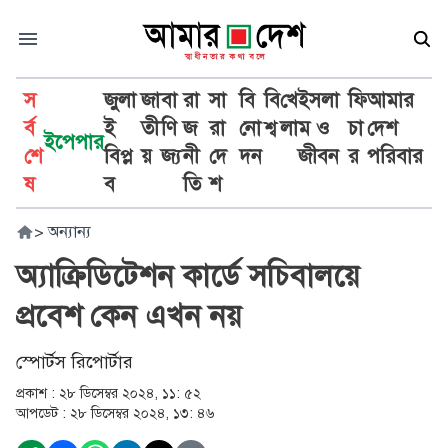
স
জুলা
জা
বা
রা
সা
বি
বি
খে
ইসলা
ফি
আমার
র্ব
ই
তী
ণি
জ
রা
নো
শ্ব
লা
ম ও
চা
দেশ
ইপেপার
শে
বিপ্ল
য়
জ্য
নী
দে
দন
জীবন
র
পরিবার
ষ
ব
তি
শ
>
অন্যান্য
অ্যাক্রিডিটেশন কার্ডে সচিবালয়ে
প্রবেশ কেন এখন নয়
স্পোর্টস রিপোর্টার
প্রকাশ :
২৮ ডিসেম্বর ২০২৪, ১১: ৫২
আপডেট :
২৮ ডিসেম্বর ২০২৪, ১৩: ৪৬