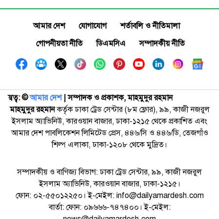
আমার দেশ
যোগাযোগ
শর্তাবলি ও নীতিমালা
গোপনীয়তা নীতি
ডিএমসিএ
সম্পাদকীয় নীতি
স্বত্ব: ©️
আমার দেশ
| সম্পাদক ও প্রকাশক, মাহমুদুর রহমান
মাহমুদুর রহমান
কর্তৃক ঢাকা ট্রেড সেন্টার (৮ম ফ্লোর), ৯৯, কাজী নজরুল
ইসলাম অ্যাভিনিউ, কারওয়ান বাজার, ঢাকা-১২১৫ থেকে প্রকাশিত এবং
আমার দেশ পাবলিকেশন লিমিটেড প্রেস, ৪৪৬/সি ও ৪৪৬/ডি, তেজগাঁও
শিল্প এলাকা, ঢাকা-১২০৮ থেকে মুদ্রিত।
সম্পাদকীয় ও বাণিজ্য বিভাগ: ঢাকা ট্রেড সেন্টার, ৯৯, কাজী নজরুল
ইসলাম অ্যাভিনিউ, কারওয়ান বাজার, ঢাকা-১২১৫।
ফোন: ০২-৫৫০১২২৫০। ই-মেইল: info@dailyamardesh.com
বার্তা: ফোন: ০৯৬৬৬-৭৪৭৪০০। ই-মেইল:
news@dailyamardesh.com