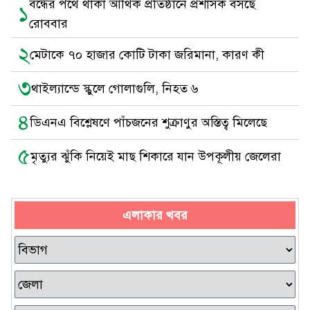
বন্ধের পথে থাকা আর্থিক প্রতিষ্ঠানে প্রশাসক বসছে
১
রোববার
২
মেটাকে ৭০ হাজার কোটি টাকা জরিমানা, কারণ কী
৩
থাইল্যান্ডে স্কুলে গোলাগুলি, নিহত ৬
৪
ডিএনএ বিশ্লেষণে পাঁচজনের শুক্রাণুর অস্তিত্ব মিলেছে
৫
মৃত্যুর ঝুঁকি নিয়েই মাছ শিকারে যান উপকূলীয় জেলেরা
এলাকার খবর