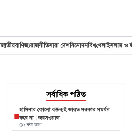
ব
জাতীয়
বাণিজ্য
রাজনীতি
সারা দেশ
বিনোদন
বিশ্ব
খেলা
ইসলাম ও 
সর্বাধিক পঠিত
হাসিনার কোনো বক্তব্যই ভারত সরকার সমর্থন
করে না : জয়সওয়াল
১ ঘণ্টা আগে