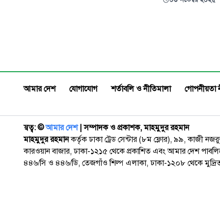
সিদ্ধান্ত নেন। সম্পর্কটি ছিল
পাকিস্তানের সামরিক গোয়েন্দা সংস্থা
আইএসআই এবং প্রতিবেশী দেশ
আফগানিস্তানের খুবই ছোট একটি
সশস্ত্র গোষ্ঠীর মধ্যে।
আমার দেশ
যোগাযোগ
শর্তাবলি ও নীতিমালা
গোপনীয়তা 
স্বত্ব: ©️
আমার দেশ
| সম্পাদক ও প্রকাশক, মাহমুদুর রহমান
মাহমুদুর রহমান
কর্তৃক ঢাকা ট্রেড সেন্টার (৮ম ফ্লোর), ৯৯, কাজী নজ
কারওয়ান বাজার, ঢাকা-১২১৫ থেকে প্রকাশিত এবং আমার দেশ পাবলিক
৪৪৬/সি ও ৪৪৬/ডি, তেজগাঁও শিল্প এলাকা, ঢাকা-১২০৮ থেকে মুদ্রি