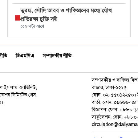
তুরস্ক, সৌদি আরব ও পাকিস্তানের মধ্যে যৌথ
প্রতিরক্ষা চুক্তি সই
২ ঘণ্টা আগে
নীতি
ডিএমসিএ
সম্পাদকীয় নীতি
সম্পাদকীয় ও বাণিজ্য বিভ
রুল ইসলাম অ্যাভিনিউ,
বাজার, ঢাকা-১২১৫।
েশন লিমিটেড প্রেস,
ফোন: ০২-৫৫০১২২৫০। 
ত।
বার্তা: ফোন: ০৯৬৬৬-
বিজ্ঞাপন: ফোন: +৮৮০
সার্কুলেশন: ফোন: +৮
circulation@dailyam