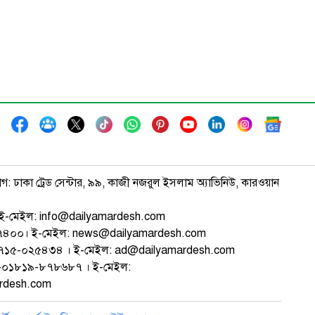
াগ: ঢাকা ট্রেড সেন্টার, ৯৯, কাজী নজরুল ইসলাম অ্যাভিনিউ, কারওয়ান
ই-মেইল: info@dailyamardesh.com
৭৪৭৪০০। ই-মেইল: news@dailyamardesh.com
-১৭১৫-০২৫৪৩৪ । ই-মেইল: ad@dailyamardesh.com
৮০-০১৮১৯-৮৭৮৬৮৭ । ই-মেইল:
ardesh.com