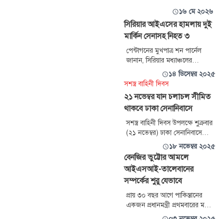
১৬ মে ২০২৬
সিরিয়ার আইএসের হামলায় দুই
মার্কিন সেনাসহ নিহত ৩
পেন্টাগনের মুখপাত্র শন পার্নেল
জানান, সিরিয়ার মধ্যাঞ্চলের
পালমিরায় সৈন্যরা একটি গুরুত্বপূর্ণ
১৪ ডিসেম্বর ২০২৫
নেতার সঙ্গে সংঘর্ষ পরিচালনা
সশস্ত্র বাহিনী দিবস
করছিলেন, সে সময় এই হামলা ঘটে।
২১ নভেম্বর যান চলাচল সীমিত
তিনি বলেন, ঘটনার তদন্ত চলছে।
থাকবে ঢাকা সেনানিবাসে
পেন্টাগনের আরেক কর্মকর্তা জানান,
হামলাটি এমন একটি এলাকায়
সশস্ত্র বাহিনী দিবস উপলক্ষে শুক্রবার
হয়েছে যা বর্তমানে সিরিয়ার রাষ্ট্রপতির
(২১ নভেম্বর) ঢাকা সেনানিবাসে
নিয়ন্ত্রণে নেই।
বিভিন্ন কর্মসূচির আয়োজন করা
১৮ নভেম্বর ২০২৫
হয়েছে। ওইদিন সেনানিবাস এলাকায়
বেনজির ভুট্টোর আমলে
সব ধরনের যানবাহন চলাচল সীমিত
আইএসআই-তালেবানের
থাকবে।
সম্পর্কের শুরু যেভাবে
প্রায় ৩০ বছর আগে পাকিস্তানের
একজন প্রধানমন্ত্রী প্রথমবারের মতো
একটি দ্বিপক্ষীয় সম্পর্ক প্রতিষ্ঠার
০৩ নভেম্বর ২০২৫