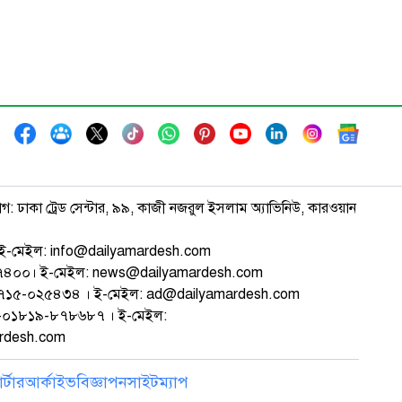
াগ: ঢাকা ট্রেড সেন্টার, ৯৯, কাজী নজরুল ইসলাম অ্যাভিনিউ, কারওয়ান
ই-মেইল: info@dailyamardesh.com
৭৪৭৪০০। ই-মেইল: news@dailyamardesh.com
-১৭১৫-০২৫৪৩৪ । ই-মেইল: ad@dailyamardesh.com
৮০-০১৮১৯-৮৭৮৬৮৭ । ই-মেইল:
ardesh.com
্টার
আর্কাইভ
বিজ্ঞাপন
সাইটম্যাপ