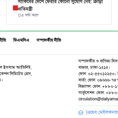
সাকিবের দেশে ফেরার কোনো সুযোগ নেই: ক্রীড়া
প্রতিমন্ত্রী
৫ ঘণ্টা আগে
নীতি
ডিএমসিএ
সম্পাদকীয় নীতি
সম্পাদকীয় ও বাণিজ্য বিভ
রুল ইসলাম অ্যাভিনিউ,
বাজার, ঢাকা-১২১৫।
েশন লিমিটেড প্রেস,
ফোন: ০২-৫৫০১২২৫০। 
ত।
বার্তা: ফোন: ০৯৬৬৬-
বিজ্ঞাপন: ফোন: +৮৮০
সার্কুলেশন: ফোন: +৮
circulation@dailyam
ওয়েব মেইল
কনভার