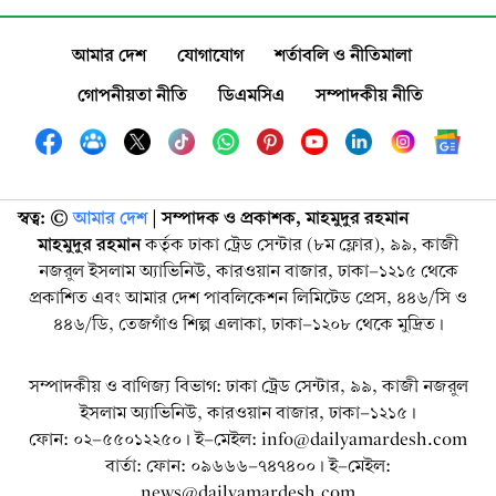
আমার দেশ
যোগাযোগ
শর্তাবলি ও নীতিমালা
গোপনীয়তা নীতি
ডিএমসিএ
সম্পাদকীয় নীতি
স্বত্ব: ©️
আমার দেশ
| সম্পাদক ও প্রকাশক, মাহমুদুর রহমান
মাহমুদুর রহমান
কর্তৃক ঢাকা ট্রেড সেন্টার (৮ম ফ্লোর), ৯৯, কাজী
নজরুল ইসলাম অ্যাভিনিউ, কারওয়ান বাজার, ঢাকা-১২১৫ থেকে
প্রকাশিত এবং আমার দেশ পাবলিকেশন লিমিটেড প্রেস, ৪৪৬/সি ও
৪৪৬/ডি, তেজগাঁও শিল্প এলাকা, ঢাকা-১২০৮ থেকে মুদ্রিত।
সম্পাদকীয় ও বাণিজ্য বিভাগ: ঢাকা ট্রেড সেন্টার, ৯৯, কাজী নজরুল
ইসলাম অ্যাভিনিউ, কারওয়ান বাজার, ঢাকা-১২১৫।
ফোন: ০২-৫৫০১২২৫০। ই-মেইল: info@dailyamardesh.com
বার্তা: ফোন: ০৯৬৬৬-৭৪৭৪০০। ই-মেইল:
news@dailyamardesh.com