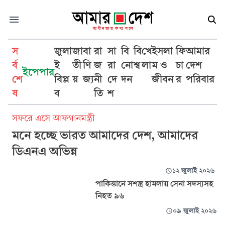
স
জুলা
জা
বা
রা
সা
বি
বি
খে
ইসলা
ফি
আমার
র্ব
ই
তী
ণি
জ
রা
নো
শ্ব
লা
ম ও
চা
দেশ
ইপেপার
শে
বিপ্ল
য়
জ্য
নী
দে
দন
জীবন
র
পরিবার
আফগানিস্তান
ষ
ব
তি
শ
সফরে এসে আফগানমন্ত্রী
মনে হচ্ছে ভারত আমাদের দেশ, আমাদের
ডিএনএ অভিন্ন
১২ জুলাই ২০২৬
পাকিস্তানে সশস্ত্র হামলায় সেনা সদস্যসহ
নিহত ৯৬
০৯ জুলাই ২০২৬