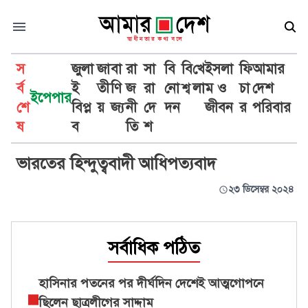
স
জুলা
জা
বা
রা
সা
বি
বি
খে
ইসলা
ফি
আমার
র্ব
ই
তী
ণি
জ
রা
নো
শ্ব
লা
ম ও
চা
দেশ
ইপেপার
শে
বিপ্ল
য়
জ্য
নী
দে
দন
জীবন
র
পরিবার
আবুল আসাদ
ষ
ব
তি
শ
ভারতের হিন্দুত্ববাদী আধিপত্যবাদ
২৩ ডিসেম্বর ২০২৪
সর্বাধিক পঠিত
হাসিনার পতনের পর দীর্ঘদিন দেশেই আত্মগোপনে
ছিলেন ছাত্রলীগের সাদ্দাম