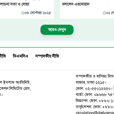
লোচনা সভা ও দোয়া
বললেন এরদোয়ান
০৬ সেপ্টেম্বর ২০২৫
০১ সে
আরও দেখুন
নীতি
ডিএমসিএ
সম্পাদকীয় নীতি
সম্পাদকীয় ও বাণিজ্য বিভ
রুল ইসলাম অ্যাভিনিউ,
বাজার, ঢাকা-১২১৫।
েশন লিমিটেড প্রেস,
ফোন: ০২-৫৫০১২২৫০। 
ত।
বার্তা: ফোন: ০৯৬৬৬-
বিজ্ঞাপন: ফোন: +৮৮০
সার্কুলেশন: ফোন: +৮
circulation@dailyam