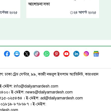
আলোচনা সভা
প্টেম্বর ২০২৫
২৪ আগস্ট ২০২৫
াগ: ঢাকা ট্রেড সেন্টার, ৯৯, কাজী নজরুল ইসলাম অ্যাভিনিউ, কারওয়ান
ই-মেইল: info@dailyamardesh.com
৭৪৭৪০০। ই-মেইল: news@dailyamardesh.com
-১৭১৫-০২৫৪৩৪ । ই-মেইল: ad@dailyamardesh.com
৮০-০১৮১৯-৮৭৮৬৮৭ । ই-মেইল:
ardesh.com