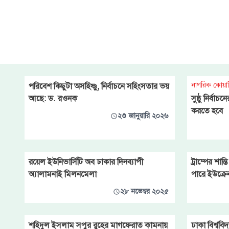
উদ্যোগে এদিন উভয় দেশের
রাষ্ট্রদূতদের আবারও একত্র করা হবে।
তবে এটি এখনো প্রাথমিক পর্যায়ের
বৈঠক, কোনো আনুষ্ঠানিক শান্তি
আলোচনা নয় বলে জানা গেছে।
নাগরিক কোয়া
পরিবেশ কিছুটা অসহিষ্ণু, নির্বাচনে সহিংসতার ভয়
আছে: ড. রওনক
সুষ্ঠু নির্বা
করতে হবে
২৩ জানুয়ারি ২০২৬
রয়েল ইউনিভার্সিটি অব ঢাকার দিনব্যাপী
ট্রাম্পের শান
অ্যালামনাই মিলনমেলা
পারে ইউক্র
২৮ নভেম্বর ২০২৫
শহিদুল ইসলাম সপুর রুহের মাগফেরাত কামনায়
ঢাকা বিশ্ববিদ