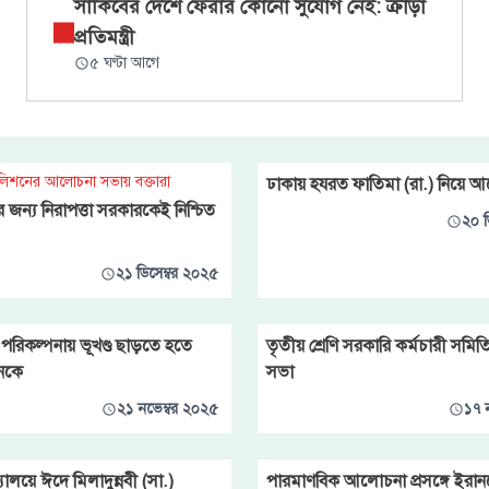
সাকিবের দেশে ফেরার কোনো সুযোগ নেই: ক্রীড়া
প্রতিমন্ত্রী
৫ ঘণ্টা আগে
লিশনের আলোচনা সভায় বক্তারা
ঢাকায় হযরত ফাতিমা (রা.) নিয়ে 
চনের জন্য নিরাপত্তা সরকারকেই নিশ্চিত
২০ ড
২১ ডিসেম্বর ২০২৫
্তি পরিকল্পনায় ভূখণ্ড ছাড়তে হতে
তৃতীয় শ্রেণি সরকারি কর্মচারী সম
েনকে
সভা
২১ নভেম্বর ২০২৫
১৭ 
্যালয়ে ঈদে মিলাদুন্নবী (সা.)
পারমাণবিক আলোচনা প্রসঙ্গে ইরান