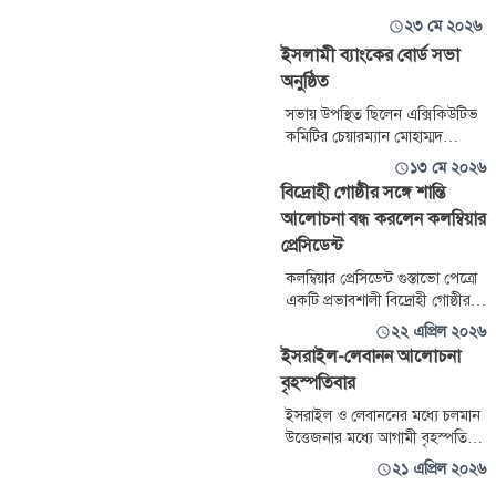
২৩ মে ২০২৬
ইসলামী ব্যাংকের বোর্ড সভা
অনুষ্ঠিত
সভায় উপস্থিত ছিলেন এক্সিকিউটিভ
কমিটির চেয়ারম্যান মোহাম্মদ
খুরশীদ ওয়াহাব, অডিট কমিটির
১৩ মে ২০২৬
চেয়ারম্যান মো. আবদুস সালাম
বিদ্রোহী গোষ্ঠীর সঙ্গে শান্তি
এফসিএ, এফসিএস, রিস্ক
আলোচনা বন্ধ করলেন কলম্বিয়ার
ম্যানেজমেন্ট কমিটির চেয়ারম্যান এস
প্রেসিডেন্ট
এম আব্দুল হামিদ এফসিএ, স্বতন্ত্র
পরিচালক প্রফেসর ড. এম মাসুদ
কলম্বিয়ার প্রেসিডেন্ট গুস্তাভো পেত্রো
রহমান এবং ব্যাংকের ম্যানেজিং
একটি প্রভাবশালী বিদ্রোহী গোষ্ঠীর
ডাইরেক্টর (চলতি দায়িত্ব) মো.
সঙ্গে চলমান শান্তি আলোচনা বন্ধের
২২ এপ্রিল ২০২৬
আলতাফ হুসাইন।
ঘোষণা দিয়েছেন। এটি তার মাদক-
ইসরাইল-লেবানন আলোচনা
সম্পর্কিত সশস্ত্র গোষ্ঠীগুলোর বিরুদ্ধে
বৃহস্পতিবার
লড়াইয়ে বড় ধাক্কা হিসেবে দেখা
হচ্ছে।
ইসরাইল ও লেবাননের মধ্যে চলমান
উত্তেজনার মধ্যে আগামী বৃহস্পতিবার
নতুন করে আলোচনা অনুষ্ঠিত হতে
২১ এপ্রিল ২০২৬
যাচ্ছে। যুক্তরাষ্ট্রের পররাষ্ট্র দপ্তরের