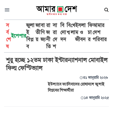
স
জুলা
জা
বা
রা
সা
বি
বি
খে
ইসলা
ফি
আমার
র্ব
ই
তী
ণি
জ
রা
নো
শ্ব
লা
ম ও
চা
দেশ
ইপেপার
শে
বিপ্ল
য়
জ্য
নী
দে
দন
জীবন
র
পরিবার
ইউল্যাব
ষ
ব
তি
শ
শুরু হচ্ছে ১২তম ঢাকা ইন্টারন্যাশনাল মোবাইল
ফিল্ম ফেস্টিভ্যাল
৩১ জানুয়ারি ২০২৬
ইউল্যাবে ফ্যাসিবাদের রোষানলে জুলাই
বিপ্লবের শিক্ষার্থীরা
১৪ জানুয়ারি ২০২৫