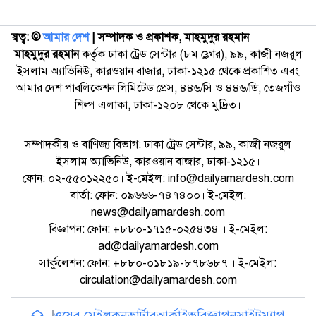
স্বত্ব: ©️
আমার দেশ
| সম্পাদক ও প্রকাশক, মাহমুদুর রহমান
মাহমুদুর রহমান
কর্তৃক ঢাকা ট্রেড সেন্টার (৮ম ফ্লোর), ৯৯, কাজী নজরুল
ইসলাম অ্যাভিনিউ, কারওয়ান বাজার, ঢাকা-১২১৫ থেকে প্রকাশিত এবং
আমার দেশ পাবলিকেশন লিমিটেড প্রেস, ৪৪৬/সি ও ৪৪৬/ডি, তেজগাঁও
শিল্প এলাকা, ঢাকা-১২০৮ থেকে মুদ্রিত।
সম্পাদকীয় ও বাণিজ্য বিভাগ: ঢাকা ট্রেড সেন্টার, ৯৯, কাজী নজরুল
ইসলাম অ্যাভিনিউ, কারওয়ান বাজার, ঢাকা-১২১৫।
ফোন: ০২-৫৫০১২২৫০। ই-মেইল: info@dailyamardesh.com
বার্তা: ফোন: ০৯৬৬৬-৭৪৭৪০০। ই-মেইল:
news@dailyamardesh.com
বিজ্ঞাপন: ফোন: +৮৮০-১৭১৫-০২৫৪৩৪ । ই-মেইল:
ad@dailyamardesh.com
সার্কুলেশন: ফোন: +৮৮০-০১৮১৯-৮৭৮৬৮৭ । ই-মেইল:
circulation@dailyamardesh.com
ওয়েব মেইল
কনভার্টার
আর্কাইভ
বিজ্ঞাপন
সাইটম্যাপ