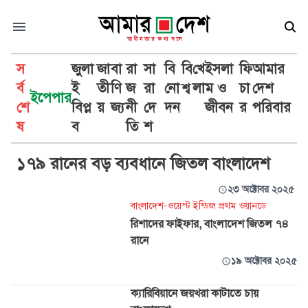
স
জুলা
জা
বা
রা
সা
বি
বি
খে
ইসলা
ফি
আমার
র্ব
ই
তী
ণি
জ
রা
নো
শ্ব
লা
ম ও
চা
দেশ
ইপেপার
শে
বিপ্ল
য়
জ্য
নী
দে
দন
জীবন
র
পরিবার
উইন্ডিজ বনাম বাংলাদেশ
ষ
ব
তি
শ
১৭৯ রানের বড় ব্যবধানে জিতল বাংলাদেশ
২৩ অক্টোবর ২০২৫
বাংলাদেশ-ওয়েস্ট ইন্ডিজ প্রথম ওয়ানডে
রিশাদের ফাইফার, বাংলাদেশ জিতল ৭৪
রানে
১৯ অক্টোবর ২০২৫
ক্যারিবিয়ানে জয়খরা কাটাতে চায়