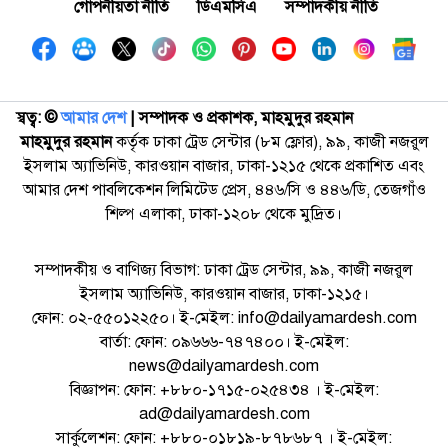
গোপনীয়তা নীতি
ডিএমসিএ
সম্পাদকীয় নীতি
স্বত্ব: ©️
আমার দেশ
| সম্পাদক ও প্রকাশক, মাহমুদুর রহমান
মাহমুদুর রহমান
কর্তৃক ঢাকা ট্রেড সেন্টার (৮ম ফ্লোর), ৯৯, কাজী নজরুল
ইসলাম অ্যাভিনিউ, কারওয়ান বাজার, ঢাকা-১২১৫ থেকে প্রকাশিত এবং
আমার দেশ পাবলিকেশন লিমিটেড প্রেস, ৪৪৬/সি ও ৪৪৬/ডি, তেজগাঁও
শিল্প এলাকা, ঢাকা-১২০৮ থেকে মুদ্রিত।
সম্পাদকীয় ও বাণিজ্য বিভাগ: ঢাকা ট্রেড সেন্টার, ৯৯, কাজী নজরুল
ইসলাম অ্যাভিনিউ, কারওয়ান বাজার, ঢাকা-১২১৫।
ফোন: ০২-৫৫০১২২৫০। ই-মেইল: info@dailyamardesh.com
বার্তা: ফোন: ০৯৬৬৬-৭৪৭৪০০। ই-মেইল:
news@dailyamardesh.com
বিজ্ঞাপন: ফোন: +৮৮০-১৭১৫-০২৫৪৩৪ । ই-মেইল:
ad@dailyamardesh.com
সার্কুলেশন: ফোন: +৮৮০-০১৮১৯-৮৭৮৬৮৭ । ই-মেইল: