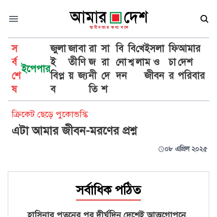
স
জুলা
জা
বা
রা
সা
বি
বি
খে
ইসলা
ফি
আমার
র্ব
ই
তী
ণি
জ
রা
নো
শ্ব
লা
ম ও
চা
দেশ
ইপেপার
শে
বিপ্ল
য়
জ্য
নী
দে
দন
জীবন
র
পরিবার
উইল পুকোভস্কি
ষ
ব
তি
শ
ক্রিকেট ছেড়ে পুকোভস্কি
এটা আমার জীবন-মরণের প্রশ্ন
০৮ এপ্রিল ২০২৫
সর্বাধিক পঠিত
হাসিনার পতনের পর দীর্ঘদিন দেশেই আত্মগোপনে