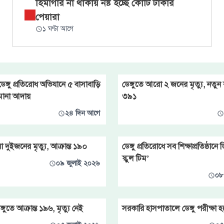
হিমাগার না থাকায় নষ্ট হচ্ছে কোটি টাকার
পেয়ারা
১ ঘণ্টা আগে
েঙ্গু প্রতিরোধ অভিযানে ৫ বাসাবাড়ি
ডেঙ্গুতে আরো ২ জনের মৃত্যু, নতুন 
িমানা আদায়
৩৯১
২৪ দিন আগে
 দুইজনের মৃত্যু, আক্রান্ত ১৯০
ডেঙ্গু প্রতিরোধে সব শিক্ষাপ্রতিষ্ঠানে ড
স্কুল টিম’
০৯ জুলাই ২০২৬
০৮
্গুতে আক্রান্ত ১৯৬, মৃত্যু নেই
সরকারি হাসপাতালে ডেঙ্গু পরীক্ষা হ