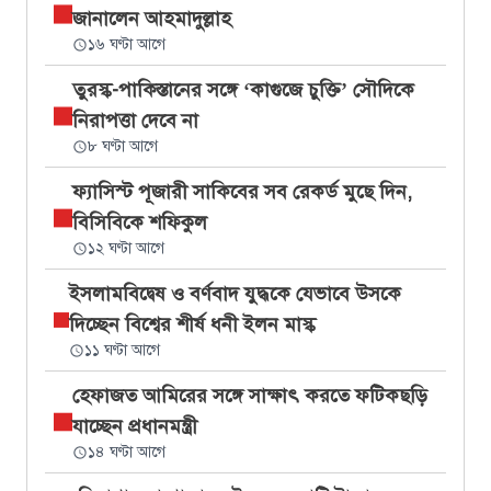
জানালেন আহমাদুল্লাহ
১৬ ঘণ্টা আগে
তুরস্ক-পাকিস্তানের সঙ্গে ‘কাগুজে চুক্তি’ সৌদিকে
নিরাপত্তা দেবে না
৮ ঘণ্টা আগে
ফ্যাসিস্ট পূজারী সাকিবের সব রেকর্ড মুছে দিন,
বিসিবিকে শফিকুল
১২ ঘণ্টা আগে
ইসলামবিদ্বেষ ও বর্ণবাদ যুদ্ধকে যেভাবে উসকে
দিচ্ছেন বিশ্বের শীর্ষ ধনী ইলন মাস্ক
১১ ঘণ্টা আগে
হেফাজত আমিরের সঙ্গে সাক্ষাৎ করতে ফটিকছড়ি
যাচ্ছেন প্রধানমন্ত্রী
১৪ ঘণ্টা আগে