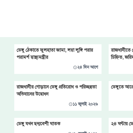
বৃহস্পতিবার ৩ জনের মৃত্যু এবং
আক্রান্ত হয়েছিলেন ৪৬৭ জন।
এনিয়ে চলতি মাসে মোট আক্রান্তের
সংখ্যা বেড়ে দাঁড়ালো ৯ হাজার ২০৬
জনে। আর মৃত্যু হয়েছে ৩৬ জনের।
শুক্র
ডেঙ্গু ঠেকাতে ফুলহাতা জামা, লম্বা লুঙ্গি পরার
রাজধানীতে ড
পরামর্শ স্বাস্থ্যমন্ত্রীর
চিহ্নিত, জর
২৪ দিন আগে
রাজধানীর গোড়ানে ডেঙ্গু প্রতিরোধ ও পরিচ্ছন্নতা
ডেঙ্গুতে আরো
অভিযানের উদ্বোধন
১১ জুলাই ২০২৬
ডেঙ্গু যখন ছদ্মবেশী ঘাতক
২৪ ঘণ্টায় ডেঙ