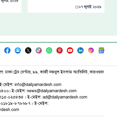
 জুলাই ২০২৬
০৭ জুলাই ২০২৬
াগ: ঢাকা ট্রেড সেন্টার, ৯৯, কাজী নজরুল ইসলাম অ্যাভিনিউ, কারওয়ান
ই-মেইল: info@dailyamardesh.com
৭৪৭৪০০। ই-মেইল: news@dailyamardesh.com
-১৭১৫-০২৫৪৩৪ । ই-মেইল: ad@dailyamardesh.com
৮০-০১৮১৯-৮৭৮৬৮৭ । ই-মেইল:
ardesh.com