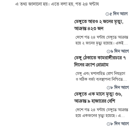
এ তথ্য জানানো হয়। এতে বলা হয়, গত ২৪ ঘণ্টায
৫ দিন আগে
ডেঙ্গুতে আরও ২ জনের মৃত্যু,
আক্রান্ত ৪২৩ জন
দেশে গত ২৪ ঘণ্টায় ডেঙ্গুতে আক্রান্ত
হয়ে ২ জনের মৃত্যু হয়েছে। একই
সময়ে আক্রান্ত হয়ে হাসপাতালে ভর্তি
৬ দিন আগে
হয়েছেন ৪২৩ জন। এর আগের দিন
ডেঙ্গু ঠেকাতে কামরাঙ্গীরচরে ৭
শনিবার কারও মৃত্যু হয়নি এবং
দিনের ক্র্যাশ প্রোগ্রাম
আক্রান্ত হয়েছিলেন ৩৭১ জন। আর
আগের মাস জুলাইয়ে মোট আক্রান্ত
ডেঙ্গু এবং মশাবাহিত রোগ নিয়ন্ত্রণে
হয়েছিল ৯ হাজার ২০৬ জন। আর
ও সঠিক বর্জ্য ব্যবস্থাপনা নিশ্চিতে
মৃত্যু হয়েছিল ৩৬ জনের। রোববার
রাজধানীর কামরাঙ্গীরচর এলাকায়
৮ দিন আগে
স্বাস্থ্য
সাত দিনের বিশেষ ‘ক্র্যাশ প্রোগ্রাম’
ডেঙ্গুতে এক মাসে মৃত্যু ৩৬,
ঘোষণা করেছেন ঢাকা দক্ষিণ সিটি
আক্রান্ত ৯ হাজারের বেশি
করপোরেশনের (ডিএসসিসি)
প্রশাসক বীর মুক্তিযোদ্ধা মো. আবদুস
দেশে গত ২৪ ঘণ্টায় ডেঙ্গুতে আক্রান্ত
সালাম। শুক্রবার কামরাঙ্গীরচর
হয়ে একজনের মৃত্যু হয়েছে। এ
ঈদগাহ মাঠ সংলগ্ন মসজিদে জুমার
সময়ে আক্রান্ত হয়ে হাসপাতালে ভর্তি
৮ দিন আগে
নামাজ শ
হয়েছেন ১৫৩ জন। এর আগের দিন