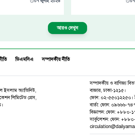
০৭ জুলাই ২০২৬
০৭
আরও দেখুন
নীতি
ডিএমসিএ
সম্পাদকীয় নীতি
সম্পাদকীয় ও বাণিজ্য বিভ
রুল ইসলাম অ্যাভিনিউ,
বাজার, ঢাকা-১২১৫।
েশন লিমিটেড প্রেস,
ফোন: ০২-৫৫০১২২৫০। 
ত।
বার্তা: ফোন: ০৯৬৬৬-
বিজ্ঞাপন: ফোন: +৮৮০
সার্কুলেশন: ফোন: +৮
circulation@dailyam