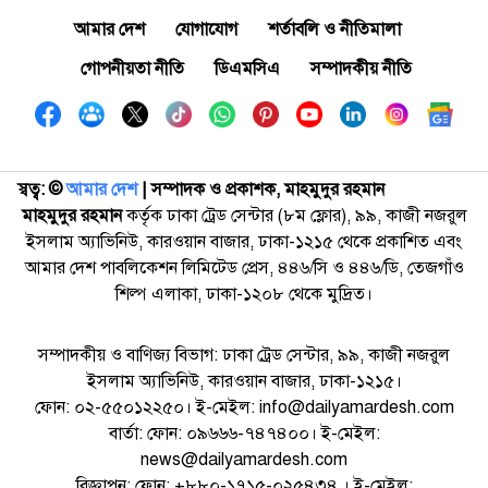
আমার দেশ
যোগাযোগ
শর্তাবলি ও নীতিমালা
গোপনীয়তা নীতি
ডিএমসিএ
সম্পাদকীয় নীতি
স্বত্ব: ©️
আমার দেশ
| সম্পাদক ও প্রকাশক, মাহমুদুর রহমান
মাহমুদুর রহমান
কর্তৃক ঢাকা ট্রেড সেন্টার (৮ম ফ্লোর), ৯৯, কাজী নজরুল
ইসলাম অ্যাভিনিউ, কারওয়ান বাজার, ঢাকা-১২১৫ থেকে প্রকাশিত এবং
আমার দেশ পাবলিকেশন লিমিটেড প্রেস, ৪৪৬/সি ও ৪৪৬/ডি, তেজগাঁও
শিল্প এলাকা, ঢাকা-১২০৮ থেকে মুদ্রিত।
সম্পাদকীয় ও বাণিজ্য বিভাগ: ঢাকা ট্রেড সেন্টার, ৯৯, কাজী নজরুল
ইসলাম অ্যাভিনিউ, কারওয়ান বাজার, ঢাকা-১২১৫।
ফোন: ০২-৫৫০১২২৫০। ই-মেইল: info@dailyamardesh.com
বার্তা: ফোন: ০৯৬৬৬-৭৪৭৪০০। ই-মেইল:
news@dailyamardesh.com
বিজ্ঞাপন: ফোন: +৮৮০-১৭১৫-০২৫৪৩৪ । ই-মেইল: