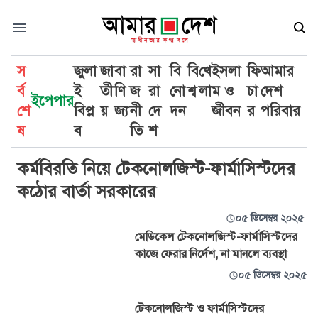
স
জুলা
জা
বা
রা
সা
বি
বি
খে
ইসলা
ফি
আমার
র্ব
ই
তী
ণি
জ
রা
নো
শ্ব
লা
ম ও
চা
দেশ
ইপেপার
শে
বিপ্ল
য়
জ্য
নী
দে
দন
জীবন
র
পরিবার
ফার্মাসিস্টস
ষ
ব
তি
শ
কর্মবিরতি নিয়ে টেকনোলজিস্ট-ফার্মাসিস্টদের
কঠোর বার্তা সরকারের
০৫ ডিসেম্বর ২০২৫
মেডিকেল টেকনোলজিস্ট-ফার্মাসিস্টদের
কাজে ফেরার নির্দেশ, না মানলে ব্যবস্থা
০৫ ডিসেম্বর ২০২৫
টেকনোলজিস্ট ও ফার্মাসিস্টদের