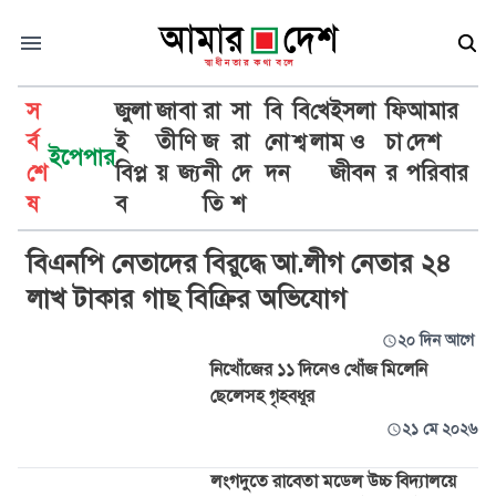
স
জুলা
জা
বা
রা
সা
বি
বি
খে
ইসলা
ফি
আমার
র্ব
ই
তী
ণি
জ
রা
নো
শ্ব
লা
ম ও
চা
দেশ
ইপেপার
শে
বিপ্ল
য়
জ্য
নী
দে
দন
জীবন
র
পরিবার
লংগদু
ষ
ব
তি
শ
বিএনপি নেতাদের বিরুদ্ধে আ.লীগ নেতার ২৪
লাখ টাকার গাছ বিক্রির অভিযোগ
২০ দিন আগে
নিখোঁজের ১১ দিনেও খোঁজ মিলেনি
ছেলেসহ গৃহবধূর
২১ মে ২০২৬
লংগদুতে রাবেতা মডেল উচ্চ বিদ্যালয়ে