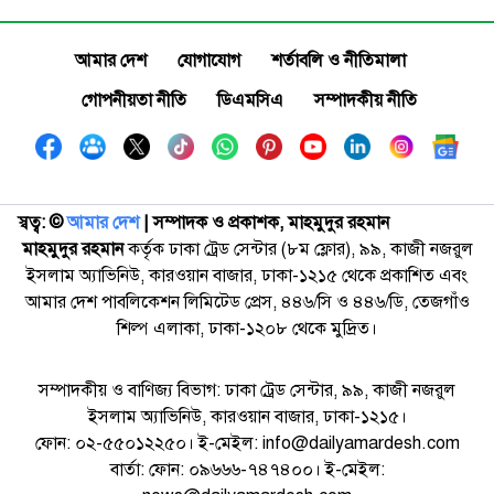
আমার দেশ
যোগাযোগ
শর্তাবলি ও নীতিমালা
গোপনীয়তা নীতি
ডিএমসিএ
সম্পাদকীয় নীতি
স্বত্ব: ©️
আমার দেশ
| সম্পাদক ও প্রকাশক, মাহমুদুর রহমান
মাহমুদুর রহমান
কর্তৃক ঢাকা ট্রেড সেন্টার (৮ম ফ্লোর), ৯৯, কাজী নজরুল
ইসলাম অ্যাভিনিউ, কারওয়ান বাজার, ঢাকা-১২১৫ থেকে প্রকাশিত এবং
আমার দেশ পাবলিকেশন লিমিটেড প্রেস, ৪৪৬/সি ও ৪৪৬/ডি, তেজগাঁও
শিল্প এলাকা, ঢাকা-১২০৮ থেকে মুদ্রিত।
সম্পাদকীয় ও বাণিজ্য বিভাগ: ঢাকা ট্রেড সেন্টার, ৯৯, কাজী নজরুল
ইসলাম অ্যাভিনিউ, কারওয়ান বাজার, ঢাকা-১২১৫।
ফোন: ০২-৫৫০১২২৫০। ই-মেইল: info@dailyamardesh.com
বার্তা: ফোন: ০৯৬৬৬-৭৪৭৪০০। ই-মেইল: