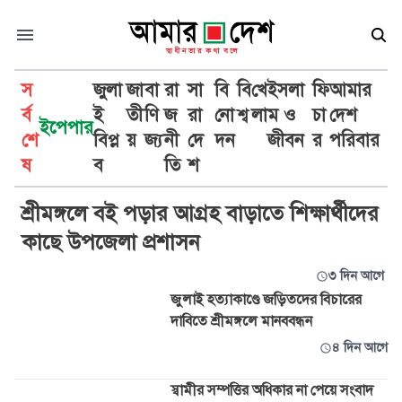
স
জুলা
জা
বা
রা
সা
বি
বি
খে
ইসলা
ফি
আমার
র্ব
ই
তী
ণি
জ
রা
নো
শ্ব
লা
ম ও
চা
দেশ
ইপেপার
শে
বিপ্ল
য়
জ্য
নী
দে
দন
জীবন
র
পরিবার
শ্রীমঙ্গল
ষ
ব
তি
শ
শ্রীমঙ্গলে বই পড়ার আগ্রহ বাড়াতে শিক্ষার্থীদের
কাছে উপজেলা প্রশাসন
৩ দিন আগে
জুলাই হত্যাকাণ্ডে জড়িতদের বিচারের
দাবিতে শ্রীমঙ্গলে মানববন্ধন
৪ দিন আগে
স্বামীর সম্পত্তির অধিকার না পেয়ে সংবাদ