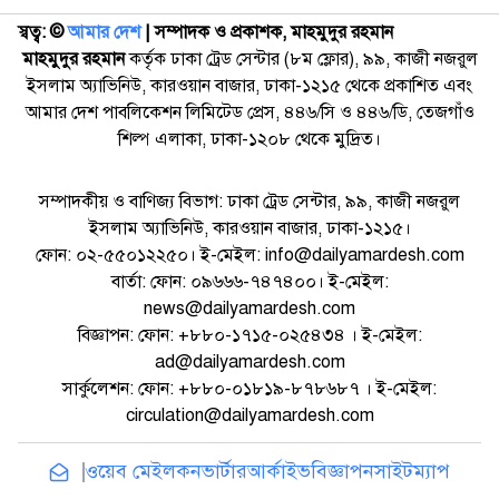
স্বত্ব: ©️
আমার দেশ
| সম্পাদক ও প্রকাশক, মাহমুদুর রহমান
মাহমুদুর রহমান
কর্তৃক ঢাকা ট্রেড সেন্টার (৮ম ফ্লোর), ৯৯, কাজী নজরুল
ইসলাম অ্যাভিনিউ, কারওয়ান বাজার, ঢাকা-১২১৫ থেকে প্রকাশিত এবং
আমার দেশ পাবলিকেশন লিমিটেড প্রেস, ৪৪৬/সি ও ৪৪৬/ডি, তেজগাঁও
শিল্প এলাকা, ঢাকা-১২০৮ থেকে মুদ্রিত।
সম্পাদকীয় ও বাণিজ্য বিভাগ: ঢাকা ট্রেড সেন্টার, ৯৯, কাজী নজরুল
ইসলাম অ্যাভিনিউ, কারওয়ান বাজার, ঢাকা-১২১৫।
ফোন: ০২-৫৫০১২২৫০। ই-মেইল: info@dailyamardesh.com
বার্তা: ফোন: ০৯৬৬৬-৭৪৭৪০০। ই-মেইল:
news@dailyamardesh.com
বিজ্ঞাপন: ফোন: +৮৮০-১৭১৫-০২৫৪৩৪ । ই-মেইল:
ad@dailyamardesh.com
সার্কুলেশন: ফোন: +৮৮০-০১৮১৯-৮৭৮৬৮৭ । ই-মেইল:
circulation@dailyamardesh.com
ওয়েব মেইল
কনভার্টার
আর্কাইভ
বিজ্ঞাপন
সাইটম্যাপ