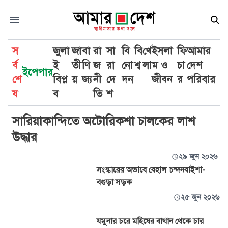
স
জুলা
জা
বা
রা
সা
বি
বি
খে
ইসলা
ফি
আমার
র্ব
ই
তী
ণি
জ
রা
নো
শ্ব
লা
ম ও
চা
দেশ
ইপেপার
শে
বিপ্ল
য়
জ্য
নী
দে
দন
জীবন
র
পরিবার
সারিয়াকান্দি
ষ
ব
তি
শ
সারিয়াকান্দিতে অটোরিকশা চালকের লাশ
উদ্ধার
২৯ জুন ২০২৬
সংস্কারের অভাবে বেহাল চন্দনবাইশা-
বগুড়া সড়ক
২৫ জুন ২০২৬
যমুনার চরে মহিষের বাথান থেকে চার