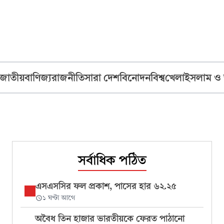
জাতীয়
বাণিজ্য
রাজনীতি
সারা দেশ
বিনোদন
বিশ্ব
খেলা
ইসলাম ও
সর্বাধিক পঠিত
এসএসসির ফল প্রকাশ, পাসের হার ৬২.২৫
১ ঘণ্টা আগে
অবৈধ তিন হাজার ভারতীয়কে ফেরত পাঠানো