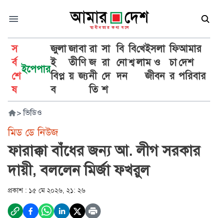
স
জুলা
জা
বা
রা
সা
বি
বি
খে
ইসলা
ফি
আমার
র্ব
ই
তী
ণি
জ
রা
নো
শ্ব
লা
ম ও
চা
দেশ
ইপেপার
শে
বিপ্ল
য়
জ্য
নী
দে
দন
জীবন
র
পরিবার
ষ
ব
তি
শ
>
ভিডিও
মিড ডে নিউজ
ফারাক্কা বাঁধের জন্য আ. লীগ সরকার
দায়ী, বললেন মির্জা ফখরুল
প্রকাশ :
১৫ মে ২০২৬, ২১: ২৬