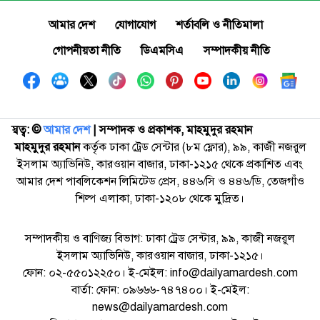
আমার দেশ
যোগাযোগ
শর্তাবলি ও নীতিমালা
গোপনীয়তা নীতি
ডিএমসিএ
সম্পাদকীয় নীতি
স্বত্ব: ©️
আমার দেশ
| সম্পাদক ও প্রকাশক, মাহমুদুর রহমান
মাহমুদুর রহমান
কর্তৃক ঢাকা ট্রেড সেন্টার (৮ম ফ্লোর), ৯৯, কাজী নজরুল
ইসলাম অ্যাভিনিউ, কারওয়ান বাজার, ঢাকা-১২১৫ থেকে প্রকাশিত এবং
আমার দেশ পাবলিকেশন লিমিটেড প্রেস, ৪৪৬/সি ও ৪৪৬/ডি, তেজগাঁও
শিল্প এলাকা, ঢাকা-১২০৮ থেকে মুদ্রিত।
সম্পাদকীয় ও বাণিজ্য বিভাগ: ঢাকা ট্রেড সেন্টার, ৯৯, কাজী নজরুল
ইসলাম অ্যাভিনিউ, কারওয়ান বাজার, ঢাকা-১২১৫।
ফোন: ০২-৫৫০১২২৫০। ই-মেইল: info@dailyamardesh.com
বার্তা: ফোন: ০৯৬৬৬-৭৪৭৪০০। ই-মেইল:
news@dailyamardesh.com