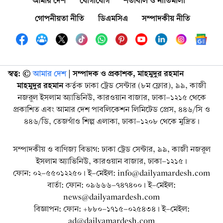
আমার দেশ
যোগাযোগ
শর্তাবলি ও নীতিমালা
গোপনীয়তা নীতি
ডিএমসিএ
সম্পাদকীয় নীতি
স্বত্ব: ©️
আমার দেশ
| সম্পাদক ও প্রকাশক, মাহমুদুর রহমান
মাহমুদুর রহমান
কর্তৃক ঢাকা ট্রেড সেন্টার (৮ম ফ্লোর), ৯৯, কাজী
নজরুল ইসলাম অ্যাভিনিউ, কারওয়ান বাজার, ঢাকা-১২১৫ থেকে
প্রকাশিত এবং আমার দেশ পাবলিকেশন লিমিটেড প্রেস, ৪৪৬/সি ও
৪৪৬/ডি, তেজগাঁও শিল্প এলাকা, ঢাকা-১২০৮ থেকে মুদ্রিত।
সম্পাদকীয় ও বাণিজ্য বিভাগ: ঢাকা ট্রেড সেন্টার, ৯৯, কাজী নজরুল
ইসলাম অ্যাভিনিউ, কারওয়ান বাজার, ঢাকা-১২১৫।
ফোন: ০২-৫৫০১২২৫০। ই-মেইল: info@dailyamardesh.com
বার্তা: ফোন: ০৯৬৬৬-৭৪৭৪০০। ই-মেইল:
news@dailyamardesh.com
বিজ্ঞাপন: ফোন: +৮৮০-১৭১৫-০২৫৪৩৪ । ই-মেইল:
ad@dailyamardesh.com