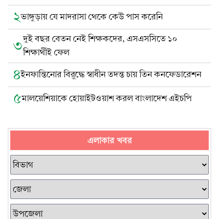
২
ভাঙ্গুড়ায় যে মাদরাসা থেকে কেউ পাস করেনি
দুই বছর বেতন নেই শিক্ষকদের, এসএসসিতে ১০
৩
শিক্ষার্থীই ফেল
৪
ইনফান্তিনোর বিরুদ্ধে স্বাধীন তদন্ত চায় তিন কনফেডারেশন
৫
মালয়েশিয়াকে হোয়াইটওয়াশ করল বাংলাদেশ এইচপি
এলাকার খবর