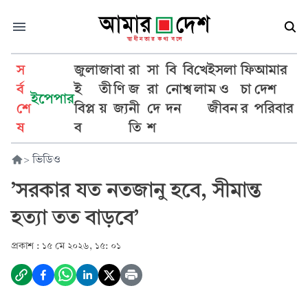
স
জুলা
জা
বা
রা
সা
বি
বি
খে
ইসলা
ফি
আমার
র্ব
ই
তী
ণি
জ
রা
নো
শ্ব
লা
ম ও
চা
দেশ
ইপেপার
শে
বিপ্ল
য়
জ্য
নী
দে
দন
জীবন
র
পরিবার
ষ
ব
তি
শ
>
ভিডিও
’সরকার যত নতজানু হবে, সীমান্ত
হত্যা তত বাড়বে’
প্রকাশ :
১৫ মে ২০২৬, ১৫: ০১