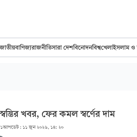
জাতীয়
বাণিজ্য
রাজনীতি
সারা দেশ
বিনোদন
বিশ্ব
খেলা
ইসলাম ও
স্বস্তির খবর, ফের কমল স্বর্ণের দাম
০১
আপডেট :
১১ জুন ২০২৬, ১৪: ২০