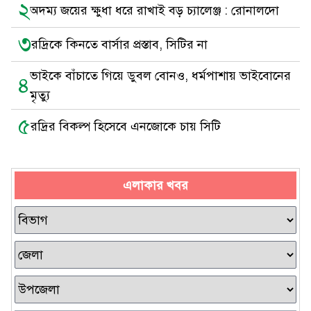
২
অদম্য জয়ের ক্ষুধা ধরে রাখাই বড় চ্যালেঞ্জ : রোনালদো
৩
রদ্রিকে কিনতে বার্সার প্রস্তাব, সিটির না
ভাইকে বাঁচাতে গিয়ে ডুবল বোনও, ধর্মপাশায় ভাইবোনের
৪
মৃত্যু
৫
রদ্রির বিকল্প হিসেবে এনজোকে চায় সিটি
এলাকার খবর