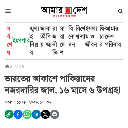
স
জুলা
জা
বা
রা
সা
বি
বি
খে
ইসলা
ফি
আমার
র্ব
ই
তী
ণি
জ
রা
নো
শ্ব
লা
ম ও
চা
দেশ
ইপেপার
শে
বিপ্ল
য়
জ্য
নী
দে
দন
জীবন
র
পরিবার
ষ
ব
তি
শ
>
ভিডিও
ভারতের আকাশে পাকিস্তানের
নজরদারির জাল, ১৬ মাসে ৬ উপগ্রহ!
প্রকাশ :
১১ জুন ২০২৬, ১৭: ৩৬