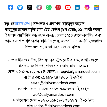
স্বত্ব: ©️
আমার দেশ
| সম্পাদক ও প্রকাশক, মাহমুদুর রহমান
মাহমুদুর রহমান
কর্তৃক ঢাকা ট্রেড সেন্টার (৮ম ফ্লোর), ৯৯, কাজী নজরুল
ইসলাম অ্যাভিনিউ, কারওয়ান বাজার, ঢাকা-১২১৫ থেকে প্রকাশিত এবং
আমার দেশ পাবলিকেশন লিমিটেড প্রেস, ৪৪৬/সি ও ৪৪৬/ডি, তেজগাঁও
শিল্প এলাকা, ঢাকা-১২০৮ থেকে মুদ্রিত।
সম্পাদকীয় ও বাণিজ্য বিভাগ: ঢাকা ট্রেড সেন্টার, ৯৯, কাজী নজরুল
ইসলাম অ্যাভিনিউ, কারওয়ান বাজার, ঢাকা-১২১৫।
ফোন: ০২-৫৫০১২২৫০। ই-মেইল: info@dailyamardesh.com
বার্তা: ফোন: ০৯৬৬৬-৭৪৭৪০০। ই-মেইল:
news@dailyamardesh.com
বিজ্ঞাপন: ফোন: +৮৮০-১৭১৫-০২৫৪৩৪ । ই-মেইল:
ad@dailyamardesh.com
সার্কুলেশন: ফোন: +৮৮০-০১৮১৯-৮৭৮৬৮৭ । ই-মেইল:
circulation@dailyamardesh.com