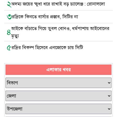
২
অদম্য জয়ের ক্ষুধা ধরে রাখাই বড় চ্যালেঞ্জ : রোনালদো
৩
রদ্রিকে কিনতে বার্সার প্রস্তাব, সিটির না
ভাইকে বাঁচাতে গিয়ে ডুবল বোনও, ধর্মপাশায় ভাইবোনের
৪
মৃত্যু
৫
রদ্রির বিকল্প হিসেবে এনজোকে চায় সিটি
এলাকার খবর