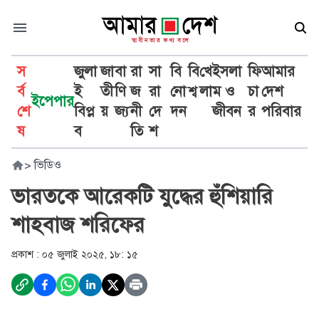
স
জুলা
জা
বা
রা
সা
বি
বি
খে
ইসলা
ফি
আমার
র্ব
ই
তী
ণি
জ
রা
নো
শ্ব
লা
ম ও
চা
দেশ
ইপেপার
শে
বিপ্ল
য়
জ্য
নী
দে
দন
জীবন
র
পরিবার
ষ
ব
তি
শ
>
ভিডিও
ভারতকে আরেকটি যুদ্ধের হুঁশিয়ারি
শাহবাজ শরিফের
প্রকাশ :
০৫ জুলাই ২০২৫, ১৮: ১৫