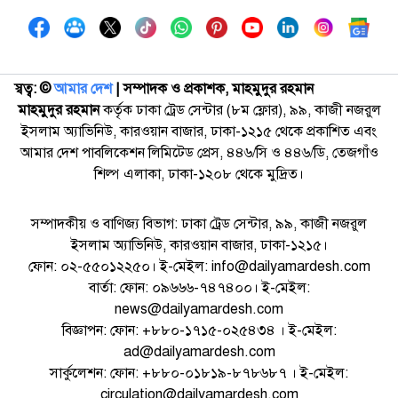
স্বত্ব: ©️
আমার দেশ
| সম্পাদক ও প্রকাশক, মাহমুদুর রহমান
মাহমুদুর রহমান
কর্তৃক ঢাকা ট্রেড সেন্টার (৮ম ফ্লোর), ৯৯, কাজী নজরুল
ইসলাম অ্যাভিনিউ, কারওয়ান বাজার, ঢাকা-১২১৫ থেকে প্রকাশিত এবং
আমার দেশ পাবলিকেশন লিমিটেড প্রেস, ৪৪৬/সি ও ৪৪৬/ডি, তেজগাঁও
শিল্প এলাকা, ঢাকা-১২০৮ থেকে মুদ্রিত।
সম্পাদকীয় ও বাণিজ্য বিভাগ: ঢাকা ট্রেড সেন্টার, ৯৯, কাজী নজরুল
ইসলাম অ্যাভিনিউ, কারওয়ান বাজার, ঢাকা-১২১৫।
ফোন: ০২-৫৫০১২২৫০। ই-মেইল: info@dailyamardesh.com
বার্তা: ফোন: ০৯৬৬৬-৭৪৭৪০০। ই-মেইল:
news@dailyamardesh.com
বিজ্ঞাপন: ফোন: +৮৮০-১৭১৫-০২৫৪৩৪ । ই-মেইল:
ad@dailyamardesh.com
সার্কুলেশন: ফোন: +৮৮০-০১৮১৯-৮৭৮৬৮৭ । ই-মেইল:
circulation@dailyamardesh.com