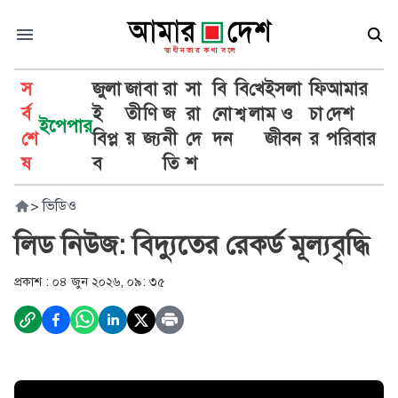
স
জুলা
জা
বা
রা
সা
বি
বি
খে
ইসলা
ফি
আমার
র্ব
ই
তী
ণি
জ
রা
নো
শ্ব
লা
ম ও
চা
দেশ
ইপেপার
শে
বিপ্ল
য়
জ্য
নী
দে
দন
জীবন
র
পরিবার
ষ
ব
তি
শ
>
ভিডিও
লিড নিউজ: বিদ্যুতের রেকর্ড মূল্যবৃদ্ধি
প্রকাশ :
০৪ জুন ২০২৬, ০৯: ৩৫