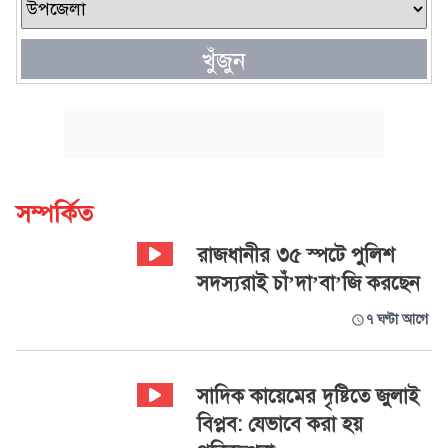
খুঁজুন
সম্পর্কিত
রাজধানীর ৩৫ স্পটে পুলিশ
সদস্যরাই চাঁ’দা’বা’জি করছেন
৭ ঘণ্টা আগে
সাদিক কায়েমের দৃষ্টিতে জুলাই
বিপ্লব: যেভাবে করা হয়