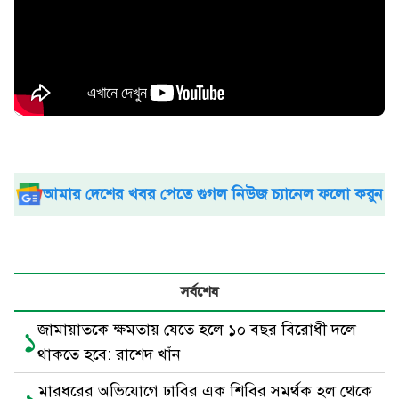
আমার দেশের খবর পেতে গুগল নিউজ চ্যানেল ফলো করুন
সর্বশেষ
জামায়াতকে ক্ষমতায় যেতে হলে ১০ বছর বিরোধী দলে
১
থাকতে হবে: রাশেদ খাঁন
মারধরের অভিযোগে ঢাবির এক শিবির সমর্থক হল থেকে