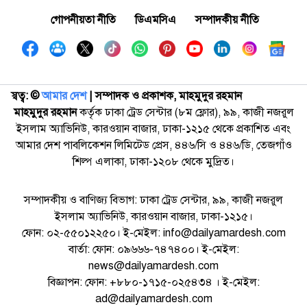
গোপনীয়তা নীতি
ডিএমসিএ
সম্পাদকীয় নীতি
স্বত্ব: ©️
আমার দেশ
| সম্পাদক ও প্রকাশক, মাহমুদুর রহমান
মাহমুদুর রহমান
কর্তৃক ঢাকা ট্রেড সেন্টার (৮ম ফ্লোর), ৯৯, কাজী নজরুল
ইসলাম অ্যাভিনিউ, কারওয়ান বাজার, ঢাকা-১২১৫ থেকে প্রকাশিত এবং
আমার দেশ পাবলিকেশন লিমিটেড প্রেস, ৪৪৬/সি ও ৪৪৬/ডি, তেজগাঁও
শিল্প এলাকা, ঢাকা-১২০৮ থেকে মুদ্রিত।
সম্পাদকীয় ও বাণিজ্য বিভাগ: ঢাকা ট্রেড সেন্টার, ৯৯, কাজী নজরুল
ইসলাম অ্যাভিনিউ, কারওয়ান বাজার, ঢাকা-১২১৫।
ফোন: ০২-৫৫০১২২৫০। ই-মেইল: info@dailyamardesh.com
বার্তা: ফোন: ০৯৬৬৬-৭৪৭৪০০। ই-মেইল:
news@dailyamardesh.com
বিজ্ঞাপন: ফোন: +৮৮০-১৭১৫-০২৫৪৩৪ । ই-মেইল:
ad@dailyamardesh.com