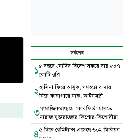
সর্বশেষ
৫ বছরে মোদির বিদেশ সফরে ব্যয় ৫৫৭
১
কোটি রুপি
হাসিনা ফিরে আসুক, গণহত্যার দায়
২
নিয়ে কারাগারে যাক: আইনমন্ত্রী
সামাজিকমাধ্যমে ‘কারফিউ’ মানতে
৩
নারাজ যুক্তরাজ্যের কিশোর-কিশোরীরা
৫ দিনে রেমিট্যান্স এসেছে ৬০২ মিলিয়ন
৪