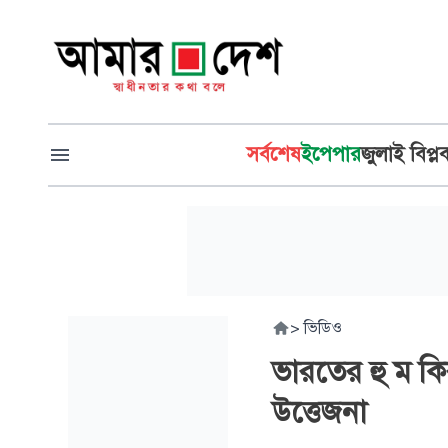
সর্বশেষ
ইপেপার
জুলাই বিপ্ল
>
ভিডিও
ভারতের হু ম কি
উত্তেজনা