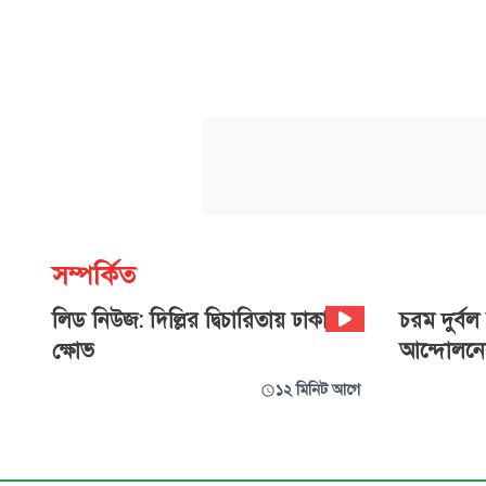
সম্পর্কিত
লিড নিউজ: দিল্লির দ্বিচারিতায় ঢাকায়
চরম দুর্ব
ক্ষোভ
আন্দোলনের 
১২ মিনিট আগে