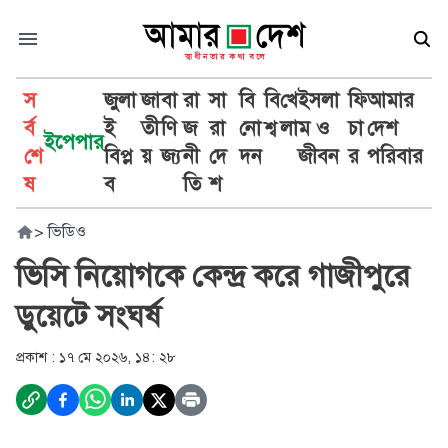
স
জুলা
জা
বা
রা
সা
বি
বি
খে
ইসলা
ফি
আমার
র্ব
ই
তী
ণি
জ
রা
নো
শ্ব
লা
ম ও
চা
দেশ
ইপেপার
শে
বিপ্ল
য়
জ্য
নী
দে
দন
জীবন
র
পরিবার
ষ
ব
তি
শ
>
ভিডিও
ভিসি নিয়োগকে কেন্দ্র করে গাজীপুরে
ডুয়েটে সংঘর্ষ
প্রকাশ :
১৭ মে ২০২৬, ১৪: ২৮