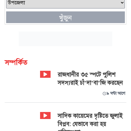
খুঁজুন
সম্পর্কিত
রাজধানীর ৩৫ স্পটে পুলিশ
সদস্যরাই চাঁ’দা’বা’জি করছেন
৯ ঘণ্টা আগে
সাদিক কায়েমের দৃষ্টিতে জুলাই
বিপ্লব: যেভাবে করা হয়