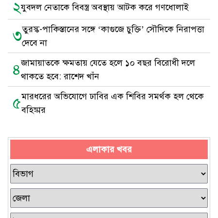
২
যুবদল নেতাকে বিবস্ত্র অবস্থায় আটক করে গণধোলাই
তুরস্ক-পাকিস্তানের সঙ্গে ‘কাগুজে চুক্তি’ সৌদিকে নিরাপত্তা
৩
দেবে না
জামায়াতকে ক্ষমতায় যেতে হলে ১০ বছর বিরোধী দলে
৪
থাকতে হবে: রাশেদ খাঁন
মারধরের অভিযোগে ঢাবির এক শিবির সমর্থক হল থেকে
৫
বহিষ্কার
এলাকার খবর