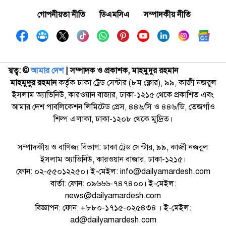
গোপনীয়তা নীতি
ডিএমসিএ
সম্পাদকীয় নীতি
স্বত্ব: ©️
আমার দেশ
| সম্পাদক ও প্রকাশক, মাহমুদুর রহমান
মাহমুদুর রহমান
কর্তৃক ঢাকা ট্রেড সেন্টার (৮ম ফ্লোর), ৯৯, কাজী নজরুল
ইসলাম অ্যাভিনিউ, কারওয়ান বাজার, ঢাকা-১২১৫ থেকে প্রকাশিত এবং
আমার দেশ পাবলিকেশন লিমিটেড প্রেস, ৪৪৬/সি ও ৪৪৬/ডি, তেজগাঁও
শিল্প এলাকা, ঢাকা-১২০৮ থেকে মুদ্রিত।
সম্পাদকীয় ও বাণিজ্য বিভাগ: ঢাকা ট্রেড সেন্টার, ৯৯, কাজী নজরুল
ইসলাম অ্যাভিনিউ, কারওয়ান বাজার, ঢাকা-১২১৫।
ফোন: ০২-৫৫০১২২৫০। ই-মেইল: info@dailyamardesh.com
বার্তা: ফোন: ০৯৬৬৬-৭৪৭৪০০। ই-মেইল:
news@dailyamardesh.com
বিজ্ঞাপন: ফোন: +৮৮০-১৭১৫-০২৫৪৩৪ । ই-মেইল:
ad@dailyamardesh.com