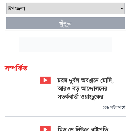
খুঁজুন
সম্পর্কিত
চরম দুর্বল অবস্থানে মোদি,
আরও বড় আন্দোলনের
সতর্কবার্তা ওয়াংচুকের
৬ ঘণ্টা আগে
‍মিড ডে নিউজ: রাষ্ট্রপতি