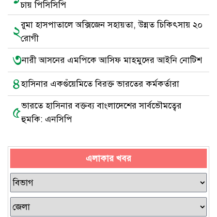
চায় পিসিসিপি
রুমা হাসপাতালে অক্সিজেন সহায়তা, উন্নত চিকিৎসায় ২০
২
রোগী
৩
নারী আসনের এমপিকে আসিফ মাহমুদের আইনি নোটিশ
৪
হাসিনার একগুঁয়েমিতে বিরক্ত ভারতের কর্মকর্তারা
ভারতে হাসিনার বক্তব্য বাংলাদেশের সার্বভৌমত্বের
৫
হুমকি: এনসিপি
এলাকার খবর