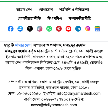
আমার দেশ
যোগাযোগ
শর্তাবলি ও নীতিমালা
গোপনীয়তা নীতি
ডিএমসিএ
সম্পাদকীয় নীতি
স্বত্ব: ©️
আমার দেশ
| সম্পাদক ও প্রকাশক, মাহমুদুর রহমান
মাহমুদুর রহমান
কর্তৃক ঢাকা ট্রেড সেন্টার (৮ম ফ্লোর), ৯৯, কাজী নজরুল
ইসলাম অ্যাভিনিউ, কারওয়ান বাজার, ঢাকা-১২১৫ থেকে প্রকাশিত এবং
আমার দেশ পাবলিকেশন লিমিটেড প্রেস, ৪৪৬/সি ও ৪৪৬/ডি, তেজগাঁও
শিল্প এলাকা, ঢাকা-১২০৮ থেকে মুদ্রিত।
সম্পাদকীয় ও বাণিজ্য বিভাগ: ঢাকা ট্রেড সেন্টার, ৯৯, কাজী নজরুল
ইসলাম অ্যাভিনিউ, কারওয়ান বাজার, ঢাকা-১২১৫।
ফোন: ০২-৫৫০১২২৫০। ই-মেইল: info@dailyamardesh.com
বার্তা: ফোন: ০৯৬৬৬-৭৪৭৪০০। ই-মেইল:
news@dailyamardesh.com