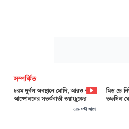
সম্পর্কিত
চরম দুর্বল অবস্থানে মোদি, আরও বড়
‍মিড ডে নিউ
আন্দোলনের সতর্কবার্তা ওয়াংচুকের
তফসিল ঘো
৯ ঘণ্টা আগে