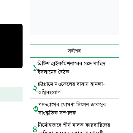
সর্বশেষ
ব্রিটিশ হাইকমিশনারের সঙ্গে নাহিদ
১
ইসলামের বৈঠক
চট্টগ্রামে নওফেলের বাসায় হামলা-
২
অগ্নিসংযোগ
পদত্যাগের ঘোষণা দিলেন জাকসুর
৩
সাংস্কৃতিক সম্পাদক
নির্মোহভাবে শীর্ষ মাদক কারবারিদের
৪