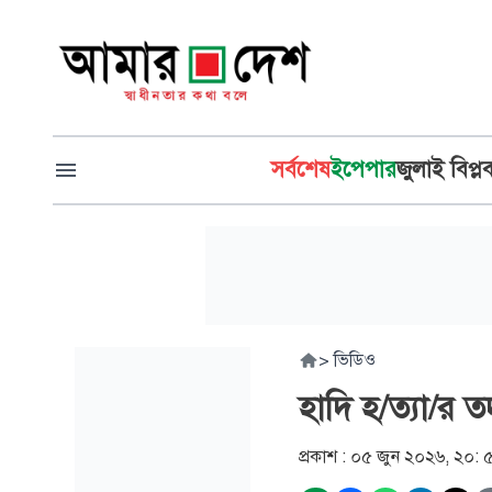
সর্বশেষ
ইপেপার
জুলাই বিপ্ল
>
ভিডিও
হাদি হ/ত্যা/র ত
প্রকাশ :
০৫ জুন ২০২৬, ২০: 