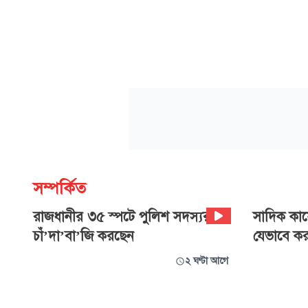
সম্পর্কিত
রাজধানীর ৩৫ স্পটে পুলিশ সদস্যরাই
সাদিক কায়ে
চাঁ’দা’বা’জি করছেন
যেভাবে কর
২ ঘণ্টা আগে