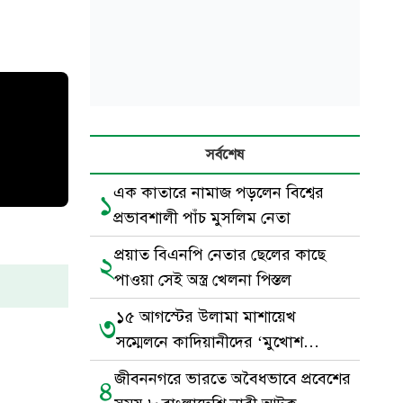
সর্বশেষ
এক কাতারে নামাজ পড়লেন বিশ্বের
১
প্রভাবশালী পাঁচ মুসলিম নেতা
প্রয়াত বিএনপি নেতার ছেলের কাছে
২
পাওয়া সেই অস্ত্র খেলনা পিস্তল
১৫ আগস্টের উলামা মাশায়েখ
৩
সম্মেলনে কাদিয়ানীদের ‘মুখোশ
উন্মোচন’ হবে
জীবননগরে ভারতে অবৈধভাবে প্রবেশের
৪