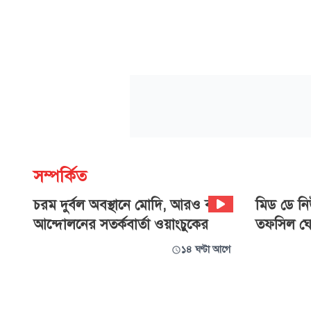
সম্পর্কিত
চরম দুর্বল অবস্থানে মোদি, আরও বড়
‍মিড ডে নিউ
আন্দোলনের সতর্কবার্তা ওয়াংচুকের
তফসিল ঘো
১৪ ঘণ্টা আগে