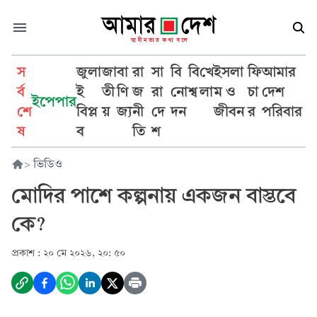
স
জুলা
জা
বা
রা
সা
বি
বি
খে
ইসলা
ফি
আমার
র্ব
ই
তী
ণি
জ
রা
নো
শ্ব
লা
ম ও
চা
দেশ
ইপেপার
শে
বিপ্ল
য়
জ্য
নী
দে
দন
জীবন
র
পরিবার
ষ
ব
তি
শ
>
ভিডিও
মোদির পাশে কল্পনায় একজন বাস্তবে
কে?
প্রকাশ :
২০ মে ২০২৬, ২০: ৫০