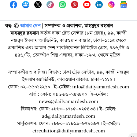
স্বত্ব: ©️
আমার দেশ
| সম্পাদক ও প্রকাশক, মাহমুদুর রহমান
মাহমুদুর রহমান
কর্তৃক ঢাকা ট্রেড সেন্টার (৮ম ফ্লোর), ৯৯, কাজী
নজরুল ইসলাম অ্যাভিনিউ, কারওয়ান বাজার, ঢাকা-১২১৫ থেকে
প্রকাশিত এবং আমার দেশ পাবলিকেশন লিমিটেড প্রেস, ৪৪৬/সি ও
৪৪৬/ডি, তেজগাঁও শিল্প এলাকা, ঢাকা-১২০৮ থেকে মুদ্রিত।
সম্পাদকীয় ও বাণিজ্য বিভাগ: ঢাকা ট্রেড সেন্টার, ৯৯, কাজী নজরুল
ইসলাম অ্যাভিনিউ, কারওয়ান বাজার, ঢাকা-১২১৫।
ফোন: ০২-৫৫০১২২৫০। ই-মেইল: info@dailyamardesh.com
বার্তা: ফোন: ০৯৬৬৬-৭৪৭৪০০। ই-মেইল:
news@dailyamardesh.com
বিজ্ঞাপন: ফোন: +৮৮০-১৭১৫-০২৫৪৩৪ । ই-মেইল:
ad@dailyamardesh.com
সার্কুলেশন: ফোন: +৮৮০-০১৮১৯-৮৭৮৬৮৭ । ই-মেইল:
circulation@dailyamardesh.com