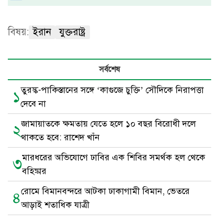
বিষয়:
ইরান
যুক্তরাষ্ট্র
সর্বশেষ
তুরস্ক-পাকিস্তানের সঙ্গে ‘কাগুজে চুক্তি’ সৌদিকে নিরাপত্তা
১
দেবে না
জামায়াতকে ক্ষমতায় যেতে হলে ১০ বছর বিরোধী দলে
২
থাকতে হবে: রাশেদ খাঁন
মারধরের অভিযোগে ঢাবির এক শিবির সমর্থক হল থেকে
৩
বহিষ্কার
রোমে বিমানবন্দরে আটকা ঢাকাগামী বিমান, ভেতরে
৪
আড়াই শতাধিক যাত্রী