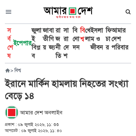
স
জুলা
জা
বা
রা
সা
বি
বি
খে
ইসলা
ফি
আমার
র্ব
ই
তী
ণি
জ
রা
নো
শ্ব
লা
ম ও
চা
দেশ
ইপেপার
শে
বিপ্ল
য়
জ্য
নী
দে
দন
জীবন
র
পরিবার
ষ
ব
তি
শ
>
বিশ্ব
ইরানে মার্কিন হামলায় নিহতের সংখ্যা
বেড়ে ১৪
আমার দেশ অনলাইন
প্রকাশ :
০৯ জুলাই ২০২৬, ১১: ৩৩
আপডেট :
০৯ জুলাই ২০২৬, ১১: ৪০