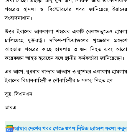
দেখা গেছে। এছাড়া আবু মুসা দ্বীপ, সিরিক, জাস্ক ও কোনারাক
শহরেও হামলা ও বিস্ফোরণের খবর জানিয়েছে ইরানের
সংবাদমাধ্যম।
উত্তর ইরানের আককালা শহরের একটি রেলসেতুতেও হামলা
চালিয়েছে যুক্তরাষ্ট্র। দক্ষিণ-পশ্চিমাঞ্চলের খুজেস্তান প্রদেশে
আহভাজ শহরের কাছে হামলায় ৩ জন নিহত এবং আরো
কয়েকজন আহত হয়েছেন বলে স্থানীয় কর্মকর্তারা জানিয়েছেন।
এর আগে, বুধবার বান্দার আব্বাস ও বুশেহর এলাকায় হামলায়
ইরানের বিমানবাহিনী ও নৌবাহিনীর ৮ সদস্য নিহত হন।
সূত্র: সিএনএন
আরএ
আমার দেশের খবর পেতে গুগল নিউজ চ্যানেল ফলো করুন