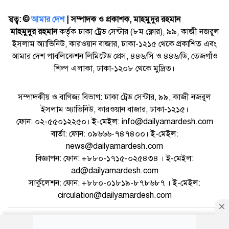
স্বত্ব: ©️
আমার দেশ
| সম্পাদক ও প্রকাশক, মাহমুদুর রহমান
মাহমুদুর রহমান
কর্তৃক ঢাকা ট্রেড সেন্টার (৮ম ফ্লোর), ৯৯, কাজী নজরুল
ইসলাম অ্যাভিনিউ, কারওয়ান বাজার, ঢাকা-১২১৫ থেকে প্রকাশিত এবং
আমার দেশ পাবলিকেশন লিমিটেড প্রেস, ৪৪৬/সি ও ৪৪৬/ডি, তেজগাঁও
শিল্প এলাকা, ঢাকা-১২০৮ থেকে মুদ্রিত।
সম্পাদকীয় ও বাণিজ্য বিভাগ: ঢাকা ট্রেড সেন্টার, ৯৯, কাজী নজরুল
ইসলাম অ্যাভিনিউ, কারওয়ান বাজার, ঢাকা-১২১৫।
ফোন: ০২-৫৫০১২২৫০। ই-মেইল: info@dailyamardesh.com
বার্তা: ফোন: ০৯৬৬৬-৭৪৭৪০০। ই-মেইল:
news@dailyamardesh.com
বিজ্ঞাপন: ফোন: +৮৮০-১৭১৫-০২৫৪৩৪ । ই-মেইল:
ad@dailyamardesh.com
সার্কুলেশন: ফোন: +৮৮০-০১৮১৯-৮৭৮৬৮৭ । ই-মেইল:
circulation@dailyamardesh.com
ওয়েব মেইল
কনভার্টার
আর্কাইভ
বিজ্ঞাপন
সাইটম্যাপ