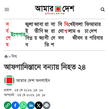
স
জুলা
জা
বা
রা
সা
বি
বি
খে
ইসলা
ফি
আমার
র্ব
ই
তী
ণি
জ
রা
নো
শ্ব
লা
ম ও
চা
দেশ
ইপেপার
শে
বিপ্ল
য়
জ্য
নী
দে
দন
জীবন
র
পরিবার
ষ
ব
তি
শ
>
বিশ্ব
আফগানিস্তানে বন্যায় নিহত ২৪
আমার দেশ অনলাইন
প্রকাশ :
২৩ মে ২০২৬, ১৩: ১৬
আপডেট :
২৩ মে ২০২৬, ১৩: ১৮