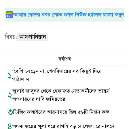
আমার দেশের খবর পেতে গুগল নিউজ চ্যানেল ফলো করুন
বিষয়:
আফগানিস্তান
সর্বশেষ
‘বেশি উইড়েন না, শেষবিদায়ের সব কিছুই দিয়ে
১
পাঠালাম’
জুলাই জাদুঘর থেকে হেফাজত নেতাকর্মীদের ভাস্কর্য
২
অপসারণের দাবি জমিয়তের
৩
ডিজিএফআইয়ের আয়নাঘরে ছিল ২৬টি নির্জন কক্ষ
৪
অদম্য জয়ের ক্ষুধা ধরে রাখাই বড় চ্যালেঞ্জ : রোনালদো