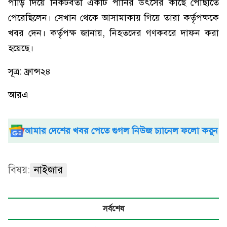
পাড়ি দিয়ে নিকটবর্তী একটি পানির উৎসের কাছে পৌঁছাতে
পেরেছিলেন। সেখান থেকে আসামাকায় গিয়ে তারা কর্তৃপক্ষকে
খবর দেন। কর্তৃপক্ষ জানায়, নিহতদের গণকবরে দাফন করা
হয়েছে।
সূত্র: ফ্রান্স২৪
আরএ
আমার দেশের খবর পেতে গুগল নিউজ চ্যানেল ফলো করুন
বিষয়:
নাইজার
সর্বশেষ