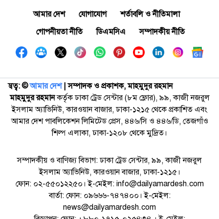
আমার দেশ
যোগাযোগ
শর্তাবলি ও নীতিমালা
গোপনীয়তা নীতি
ডিএমসিএ
সম্পাদকীয় নীতি
স্বত্ব: ©️
আমার দেশ
| সম্পাদক ও প্রকাশক, মাহমুদুর রহমান
মাহমুদুর রহমান
কর্তৃক ঢাকা ট্রেড সেন্টার (৮ম ফ্লোর), ৯৯, কাজী নজরুল
ইসলাম অ্যাভিনিউ, কারওয়ান বাজার, ঢাকা-১২১৫ থেকে প্রকাশিত এবং
আমার দেশ পাবলিকেশন লিমিটেড প্রেস, ৪৪৬/সি ও ৪৪৬/ডি, তেজগাঁও
শিল্প এলাকা, ঢাকা-১২০৮ থেকে মুদ্রিত।
সম্পাদকীয় ও বাণিজ্য বিভাগ: ঢাকা ট্রেড সেন্টার, ৯৯, কাজী নজরুল
ইসলাম অ্যাভিনিউ, কারওয়ান বাজার, ঢাকা-১২১৫।
ফোন: ০২-৫৫০১২২৫০। ই-মেইল: info@dailyamardesh.com
বার্তা: ফোন: ০৯৬৬৬-৭৪৭৪০০। ই-মেইল:
news@dailyamardesh.com
বিজ্ঞাপন: ফোন: +৮৮০-১৭১৫-০২৫৪৩৪ । ই-মেইল: