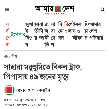
স
জুলা
জা
বা
রা
সা
বি
বি
খে
ইসলা
ফি
আমার
র্ব
ই
তী
ণি
জ
রা
নো
শ্ব
লা
ম ও
চা
দেশ
ইপেপার
শে
বিপ্ল
য়
জ্য
নী
দে
দন
জীবন
র
পরিবার
ষ
ব
তি
শ
>
বিশ্ব
সাহারা মরুভূমিতে বিকল ট্রাক,
পিপাসায় ৪৯ জনের মৃত্যু
আমার দেশ অনলাইন
প্রকাশ :
০৫ জুন ২০২৬, ১৪: ৩৭
আপডেট :
০৫ জুন ২০২৬, ১৫: ৪৫