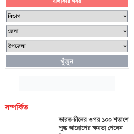
এলাকার খবর
খুঁজুন
সম্পর্কিত
ভারত-চীনের ওপর ১০০ শতাংশ
শুল্ক আরোপের ক্ষমতা পেলেন