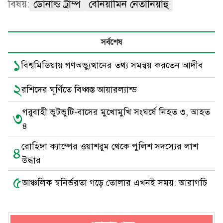
বিষয়:
ডোনাল্ড ট্রাম্প
বেনিয়ামিন নেতানিয়াহু
সর্বশেষ
১
বিশ্বমিডিয়ায় গণঅভ্যুত্থানের তথ্য সমন্বয় করতেন আদীব
২
রশিদের ঘূর্ণিতে বিধ্বস্ত আয়ারল্যান্ড
গরুবাহী ভুটভুটি-বাসের মুখোমুখি সংঘর্ষে নিহত ৩, আহত
৩
৪
রোহিঙ্গা ক্যাম্পের ওয়াশরুম থেকে পুলিশ সদস্যের লাশ
৪
উদ্ধার
৫
আঞ্চলিক স্বনির্ভরতা গড়ে তোলার এখনই সময়: আরাগচি