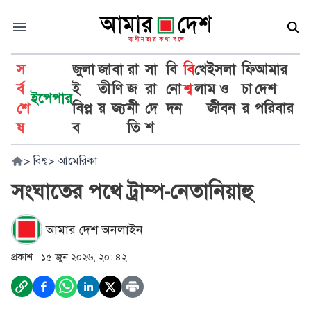
স
জুলা
জা
বা
রা
সা
বি
বি
খে
ইসলা
ফি
আমার
র্ব
ই
তী
ণি
জ
রা
নো
শ্ব
লা
ম ও
চা
দেশ
ইপেপার
শে
বিপ্ল
য়
জ্য
নী
দে
দন
জীবন
র
পরিবার
ষ
ব
তি
শ
>
বিশ্ব
>
আমেরিকা
সংঘাতের পথে ট্রাম্প-নেতানিয়াহু
আমার দেশ অনলাইন
প্রকাশ :
১৫ জুন ২০২৬, ২০: ৪২