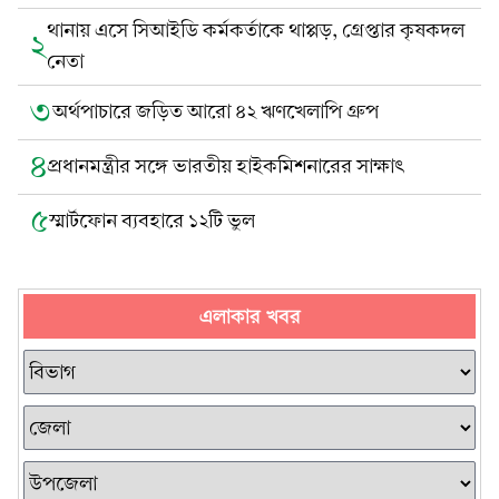
থানায় এসে সিআইডি কর্মকর্তাকে থাপ্পড়, গ্রেপ্তার কৃষকদল
২
নেতা
৩
অর্থপাচারে জড়িত আরো ৪২ ঋণখেলাপি গ্রুপ
৪
প্রধানমন্ত্রীর সঙ্গে ভারতীয় হাইকমিশনারের সাক্ষাৎ
৫
স্মার্টফোন ব্যবহারে ১২টি ভুল
এলাকার খবর