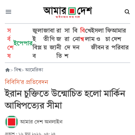
স
জুলা
জা
বা
রা
সা
বি
বি
খে
ইসলা
ফি
আমার
র্ব
ই
তী
ণি
জ
রা
নো
শ্ব
লা
ম ও
চা
দেশ
ইপেপার
শে
বিপ্ল
য়
জ্য
নী
দে
দন
জীবন
র
পরিবার
ষ
ব
তি
শ
>
বিশ্ব
>
আমেরিকা
বিবিসি’র প্রতিবেদন
ইরান চুক্তিতে উন্মোচিত হলো মার্কিন
আধিপত্যের সীমা
আমার দেশ অনলাইন
প্রকাশ :
১৬ জুন ২০২৬, ০৪: ২৪