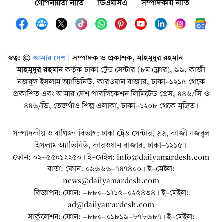
গোপনীয়তা নীতি
ডিএমসিএ
সম্পাদকীয় নীতি
স্বত্ব: ©️
আমার দেশ
| সম্পাদক ও প্রকাশক, মাহমুদুর রহমান
মাহমুদুর রহমান
কর্তৃক ঢাকা ট্রেড সেন্টার (৮ম ফ্লোর), ৯৯, কাজী
নজরুল ইসলাম অ্যাভিনিউ, কারওয়ান বাজার, ঢাকা-১২১৫ থেকে
প্রকাশিত এবং আমার দেশ পাবলিকেশন লিমিটেড প্রেস, ৪৪৬/সি ও
৪৪৬/ডি, তেজগাঁও শিল্প এলাকা, ঢাকা-১২০৮ থেকে মুদ্রিত।
সম্পাদকীয় ও বাণিজ্য বিভাগ: ঢাকা ট্রেড সেন্টার, ৯৯, কাজী নজরুল
ইসলাম অ্যাভিনিউ, কারওয়ান বাজার, ঢাকা-১২১৫।
ফোন: ০২-৫৫০১২২৫০। ই-মেইল: info@dailyamardesh.com
বার্তা: ফোন: ০৯৬৬৬-৭৪৭৪০০। ই-মেইল:
news@dailyamardesh.com
বিজ্ঞাপন: ফোন: +৮৮০-১৭১৫-০২৫৪৩৪ । ই-মেইল:
ad@dailyamardesh.com
সার্কুলেশন: ফোন: +৮৮০-০১৮১৯-৮৭৮৬৮৭ । ই-মেইল: