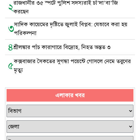
রাজধানীর ৩৫ স্পটে পুলিশ সদস্যরাই চাঁ’দা’বা’জি
২
করছেন
সাদিক কায়েমের দৃষ্টিতে জুলাই বিপ্লব: যেভাবে করা হয়
৩
পরিকল্পনা
৪
শ্রীলঙ্কার পাঁচ কারাগারে বিদ্রোহ, নিহত অন্তত ৩
কক্সবাজার সৈকতের সুগন্ধা পয়েন্টে গোসলে নেমে তরুণের
৫
মৃত্যু
এলাকার খবর