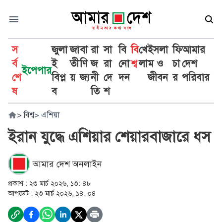
স
জুলা
জা
বা
রা
সা
বি
বি
খে
ইসলা
ফি
আমার
র্ব
ই
তী
ণি
জ
রা
নো
শ্ব
লা
ম ও
চা
দেশ
ইপেপার
শে
বিপ্ল
য়
জ্য
নী
দে
দন
জীবন
র
পরিবার
ষ
ব
তি
শ
>
বিশ্ব
>
এশিয়া
ইরান যুদ্ধে এশিয়ার শেয়ারবাজারে ধস
আমার দেশ অনলাইন
প্রকাশ :
২৩ মার্চ ২০২৬, ১৩: ৪৮
আপডেট :
২৩ মার্চ ২০২৬, ১৪: ০৪