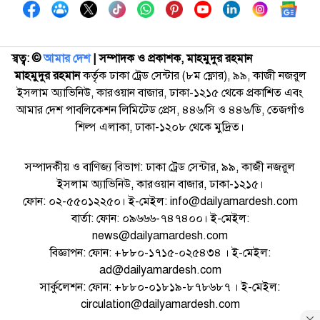
স্বত্ব: ©️
আমার দেশ
| সম্পাদক ও প্রকাশক, মাহমুদুর রহমান
মাহমুদুর রহমান
কর্তৃক ঢাকা ট্রেড সেন্টার (৮ম ফ্লোর), ৯৯, কাজী নজরুল
ইসলাম অ্যাভিনিউ, কারওয়ান বাজার, ঢাকা-১২১৫ থেকে প্রকাশিত এবং
আমার দেশ পাবলিকেশন লিমিটেড প্রেস, ৪৪৬/সি ও ৪৪৬/ডি, তেজগাঁও
শিল্প এলাকা, ঢাকা-১২০৮ থেকে মুদ্রিত।
সম্পাদকীয় ও বাণিজ্য বিভাগ: ঢাকা ট্রেড সেন্টার, ৯৯, কাজী নজরুল
ইসলাম অ্যাভিনিউ, কারওয়ান বাজার, ঢাকা-১২১৫।
ফোন: ০২-৫৫০১২২৫০। ই-মেইল: info@dailyamardesh.com
বার্তা: ফোন: ০৯৬৬৬-৭৪৭৪০০। ই-মেইল:
news@dailyamardesh.com
বিজ্ঞাপন: ফোন: +৮৮০-১৭১৫-০২৫৪৩৪ । ই-মেইল:
ad@dailyamardesh.com
সার্কুলেশন: ফোন: +৮৮০-০১৮১৯-৮৭৮৬৮৭ । ই-মেইল:
circulation@dailyamardesh.com