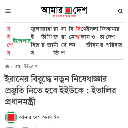
স
জুলা
জা
বা
রা
সা
বি
বি
খে
ইসলা
ফি
আমার
র্ব
ই
তী
ণি
জ
রা
নো
শ্ব
লা
ম ও
চা
দেশ
ইপেপার
শে
বিপ্ল
য়
জ্য
নী
দে
দন
জীবন
র
পরিবার
ষ
ব
তি
শ
>
বিশ্ব
>
ইউরোপ
ইরানের বিরুদ্ধে নতুন নিষেধাজ্ঞার
প্রস্তুতি নিতে হবে ইইউকে : ইতালির
প্রধানমন্ত্রী
আমার দেশ অনলাইন