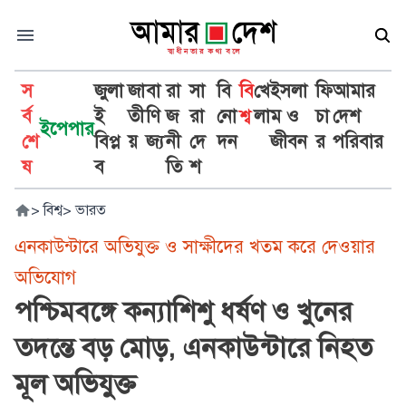
স
জুলা
জা
বা
রা
সা
বি
বি
খে
ইসলা
ফি
আমার
র্ব
ই
তী
ণি
জ
রা
নো
শ্ব
লা
ম ও
চা
দেশ
ইপেপার
শে
বিপ্ল
য়
জ্য
নী
দে
দন
জীবন
র
পরিবার
ষ
ব
তি
শ
>
বিশ্ব
>
ভারত
এনকাউন্টারে অভিযুক্ত ও সাক্ষীদের খতম করে দেওয়ার
অভিযোগ
পশ্চিমবঙ্গে কন্যাশিশু ধর্ষণ ও খুনের
তদন্তে বড় মোড়, এনকাউন্টারে নিহত
মূল অভিযুক্ত