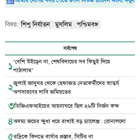
আমার দেশের খবর পেতে গুগল নিউজ চ্যানেল ফলো করুন
বিষয়:
শিশু নির্যাতন
মুসলিম
পশ্চিমবঙ্গ
সর্বশেষ
‘বেশি উইড়েন না, শেষবিদায়ের সব কিছুই দিয়ে
১
পাঠালাম’
জুলাই জাদুঘর থেকে হেফাজত নেতাকর্মীদের ভাস্কর্য
২
অপসারণের দাবি জমিয়তের
৩
ডিজিএফআইয়ের আয়নাঘরে ছিল ২৬টি নির্জন কক্ষ
৪
অদম্য জয়ের ক্ষুধা ধরে রাখাই বড় চ্যালেঞ্জ : রোনালদো
৫
রদ্রিকে কিনতে বার্সার প্রস্তাব, সিটির না