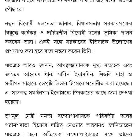
রাজ্যের বাইরে থাকলেও সমর্থনপত্র পাঠালে এই সংখ্যা ৬০-এ
পৌঁছাবে।
নতুন বিরোধী দলনেতা জানান, বিধানসভায় সরকারপক্ষের
বিরুদ্ধে কার্যকর ও দায়িত্বশীল বিরোধী দলের ভূমিকা পালন
করবেন তারা। একই সঙ্গে সরকারের ইতিবাচক উদ্যোগের
প্রশংসাও করা হবে বলে মন্তব্য করেন তিনি।
ঋতব্রত আরও জানান, আখরুজ্জামানকে মুখ্য সচেতক এবং
জাভেদ আহমেদ খান, সাবিনা ইয়াসমিন, শিউলি সাহা ও
সন্দীপন সাহাকে ডেপুটি লিডার হিসেবে মনোনীত করা হয়েছে।
এ-সংক্রান্ত সমর্থনপত্র ইতোমধ্যে স্পিকারের কাছে জমা দেওয়া
হয়েছে।
তৃণমূল নেত্রী মমতা বন্দ্যোপাধ্যায়কে পরিষদীয় দলের
পরামর্শদাতা হিসেবে দায়িত্ব নেওয়ার আহ্বানও জানিয়েছেন
ঋতব্রত। তবে অভিষেক বন্দ্যোপাধ্যায়ের সঙ্গে তাদের