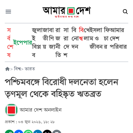
স
জুলা
জা
বা
রা
সা
বি
বি
খে
ইসলা
ফি
আমার
র্ব
ই
তী
ণি
জ
রা
নো
শ্ব
লা
ম ও
চা
দেশ
ইপেপার
শে
বিপ্ল
য়
জ্য
নী
দে
দন
জীবন
র
পরিবার
ষ
ব
তি
শ
>
বিশ্ব
>
ভারত
পশ্চিমবঙ্গে বিরোধী দলনেতা হলেন
তৃণমূল থেকে বহিষ্কৃত ঋতব্রত
আমার দেশ অনলাইন
প্রকাশ :
০৩ জুন ২০২৬, ১৮: ২৮