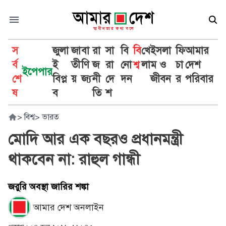
স
জুলা
জা
বা
রা
সা
বি
বি
খে
ইসলা
ফি
আমার
র্ব
ই
তী
ণি
জ
রা
নো
শ্ব
লা
ম ও
চা
দেশ
ইপেপার
শে
বিপ্ল
য়
জ্য
নী
দে
দন
জীবন
র
পরিবার
ষ
ব
তি
শ
>
বিশ্ব
>
ভারত
মোদি আর এক বছরও প্রধানমন্ত্রী
থাকবেন না: রাহুল গান্ধী
জরুরি অবস্থা জারির শঙ্কা
আমার দেশ অনলাইন