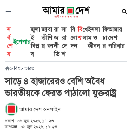
স
জুলা
জা
বা
রা
সা
বি
বি
খে
ইসলা
ফি
আমার
র্ব
ই
তী
ণি
জ
রা
নো
শ্ব
লা
ম ও
চা
দেশ
ইপেপার
শে
বিপ্ল
য়
জ্য
নী
দে
দন
জীবন
র
পরিবার
ষ
ব
তি
শ
>
বিশ্ব
>
ভারত
সাড়ে ৪ হাজারেরও বেশি অবৈধ
ভারতীয়কে ফেরত পাঠালো যুক্তরাষ্ট্র
আমার দেশ অনলাইন
প্রকাশ :
০৬ জুন ২০২৬, ১৭: ২৩
আপডেট :
০৬ জুন ২০২৬, ১৭: ৫৪