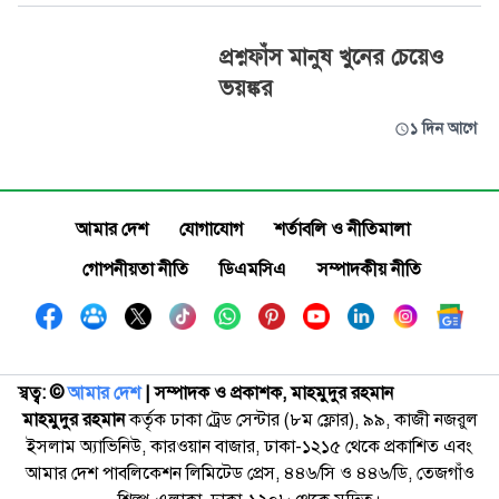
প্রশ্নফাঁস মানুষ খুনের চেয়েও
ভয়ঙ্কর
১ দিন আগে
আমার দেশ
যোগাযোগ
শর্তাবলি ও নীতিমালা
গোপনীয়তা নীতি
ডিএমসিএ
সম্পাদকীয় নীতি
স্বত্ব: ©️
আমার দেশ
| সম্পাদক ও প্রকাশক, মাহমুদুর রহমান
মাহমুদুর রহমান
কর্তৃক ঢাকা ট্রেড সেন্টার (৮ম ফ্লোর), ৯৯, কাজী নজরুল
ইসলাম অ্যাভিনিউ, কারওয়ান বাজার, ঢাকা-১২১৫ থেকে প্রকাশিত এবং
আমার দেশ পাবলিকেশন লিমিটেড প্রেস, ৪৪৬/সি ও ৪৪৬/ডি, তেজগাঁও