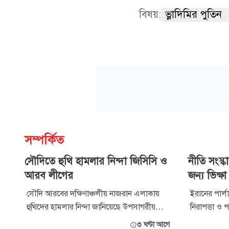
বিষয়:
ভ্লাদিমির পুতিন
সম্পর্কিত
সৌদিতে হুথি হামলার নিন্দা জিসিসি ও
নীতি সংস্ক
আরব লীগের
জন্য ভিক্ষ
সৌদি আরবের দক্ষিণাঞ্চলীয় নাজরান এলাকায়
ইরানের পার্
হুথিদের হামলার নিন্দা জানিয়েছে উপসাগরীয়
নিরাপত্তা ও প
সহযোগিতা পরিষদ (জিসিসি) ও আরব লীগ।
রেজায়ি সৌদি 
৩ ঘণ্টা আগে