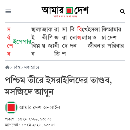
স
জুলা
জা
বা
রা
সা
বি
বি
খে
ইসলা
ফি
আমার
র্ব
ই
তী
ণি
জ
রা
নো
শ্ব
লা
ম ও
চা
দেশ
ইপেপার
শে
বিপ্ল
য়
জ্য
নী
দে
দন
জীবন
র
পরিবার
ষ
ব
তি
শ
>
বিশ্ব
>
মধ্যপ্রাচ্য
পশ্চিম তীরে ইসরাইলিদের তাণ্ডব,
মসজিদে আগুন
আমার দেশ অনলাইন
প্রকাশ :
১৫ মে ২০২৬, ১৩: ০১
আপডেট :
১৫ মে ২০২৬, ১৩: ০৭