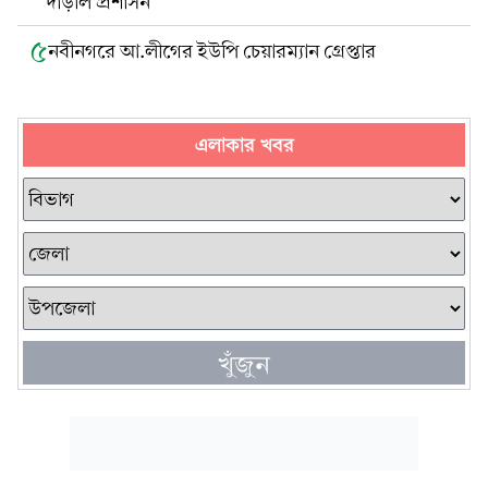
দাঁড়াল প্রশাসন
৫
নবীনগরে আ.লীগের ইউপি চেয়ারম্যান গ্রেপ্তার
এলাকার খবর
খুঁজুন