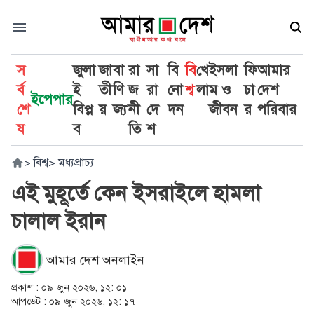
স
জুলা
জা
বা
রা
সা
বি
বি
খে
ইসলা
ফি
আমার
র্ব
ই
তী
ণি
জ
রা
নো
শ্ব
লা
ম ও
চা
দেশ
ইপেপার
শে
বিপ্ল
য়
জ্য
নী
দে
দন
জীবন
র
পরিবার
ষ
ব
তি
শ
>
বিশ্ব
>
মধ্যপ্রাচ্য
এই মুহূর্তে কেন ইসরাইলে হামলা
চালাল ইরান
আমার দেশ অনলাইন
প্রকাশ :
০৯ জুন ২০২৬, ১২: ০১
আপডেট :
০৯ জুন ২০২৬, ১২: ১৭