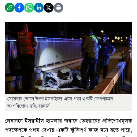
সোমবার ভোরে উত্তর ইসরাইলে এসে পড়া একটি ক্ষেপণাস্ত্রের
অংশবিশেষ। ছবি: রয়টার্স
লেবাননে ইসরাইলি হামলার জবাবে তেহরানের প্রতিশোধমূলক
পদক্ষেপকে প্রথম দেখায় একটি ঝুঁকিপূর্ণ কাজ মনে হতে পারে,