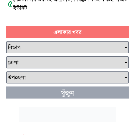
৫
ইউনিট
এলাকার খবর
খুঁজুন