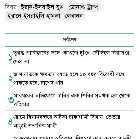
বিষয়:
ইরান-ইসরাইল যুদ্ধ
ডোনাল্ড ট্রাম্প
ইরানে ইসরাইলি হামলা
লেবানন
সর্বশেষ
তুরস্ক-পাকিস্তানের সঙ্গে ‘কাগুজে চুক্তি’ সৌদিকে নিরাপত্তা
১
দেবে না
জামায়াতকে ক্ষমতায় যেতে হলে ১০ বছর বিরোধী দলে
২
থাকতে হবে: রাশেদ খাঁন
মারধরের অভিযোগে ঢাবির এক শিবির সমর্থক হল থেকে
৩
বহিষ্কার
রোমে বিমানবন্দরে আটকা ঢাকাগামী বিমান, ভেতরে
৪
আড়াই শতাধিক যাত্রী
নেত্রকোনায় ভয়াবহ অগ্নিকাণ্ড, নিয়ন্ত্রণে কাজ করছে সাতটি