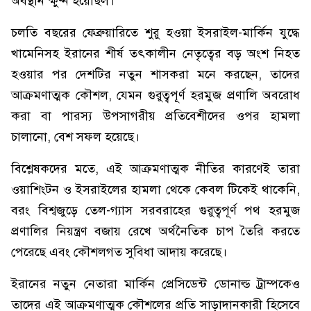
অবস্থান ক্ষুণ্ন হয়েছিল।
চলতি বছরের ফেব্রুয়ারিতে শুরু হওয়া ইসরাইল-মার্কিন যুদ্ধে
খামেনিসহ ইরানের শীর্ষ তৎকালীন নেতৃত্বের বড় অংশ নিহত
হওয়ার পর দেশটির নতুন শাসকরা মনে করছেন, তাদের
আক্রমণাত্মক কৌশল, যেমন গুরুত্বপূর্ণ হরমুজ প্রণালি অবরোধ
করা বা পারস্য উপসাগরীয় প্রতিবেশীদের ওপর হামলা
চালানো, বেশ সফল হয়েছে।
বিশ্লেষকদের মতে, এই আক্রমণাত্মক নীতির কারণেই তারা
ওয়াশিংটন ও ইসরাইলের হামলা থেকে কেবল টিকেই থাকেনি,
বরং বিশ্বজুড়ে তেল-গ্যাস সরবরাহের গুরুত্বপূর্ণ পথ হরমুজ
প্রণালির নিয়ন্ত্রণ বজায় রেখে অর্থনৈতিক চাপ তৈরি করতে
পেরেছে এবং কৌশলগত সুবিধা আদায় করেছে।
ইরানের নতুন নেতারা মার্কিন প্রেসিডেন্ট ডোনাল্ড ট্রাম্পকেও
তাদের এই আক্রমণাত্মক কৌশলের প্রতি সাড়াদানকারী হিসেবে