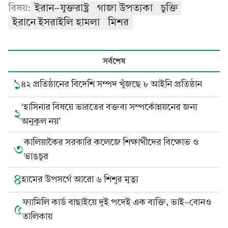
বিষয়:
ইরান-যুক্তরাষ্ট্র
গাজা উপত্যকা
চুক্তি
ইরানে ইসরাইলি হামলা
মিশর
সর্বশেষ
১
৪২ প্রতিষ্ঠানের বিদেশি সম্পদ খুঁজছে ৮ আইনি প্রতিষ্ঠান
‘হাসিনার বিষয়ে ভারতের বক্তব্য সম্পর্কোন্নয়নের জন্য
২
অনুকূল নয়’
কালিয়াকৈর সরকারি কলেজে শিক্ষার্থীদের বিক্ষোভ ও
৩
ভাঙচুর
৪
হামের উপসর্গে আরো ৬ শিশুর মৃত্যু
ফ্যামিলি কার্ড বাছাইয়ে দুই পদেই এক ব্যক্তি, ভাই-বোনও
৫
তালিকায়