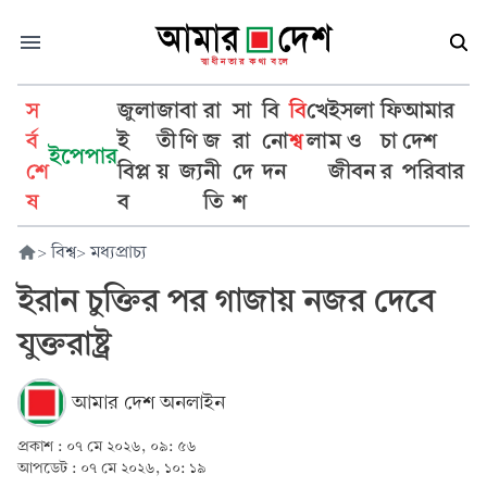
স
জুলা
জা
বা
রা
সা
বি
বি
খে
ইসলা
ফি
আমার
র্ব
ই
তী
ণি
জ
রা
নো
শ্ব
লা
ম ও
চা
দেশ
ইপেপার
শে
বিপ্ল
য়
জ্য
নী
দে
দন
জীবন
র
পরিবার
ষ
ব
তি
শ
>
বিশ্ব
>
মধ্যপ্রাচ্য
ইরান চুক্তির পর গাজায় নজর দেবে
যুক্তরাষ্ট্র
আমার দেশ অনলাইন
প্রকাশ :
০৭ মে ২০২৬, ০৯: ৫৬
আপডেট :
০৭ মে ২০২৬, ১০: ১৯