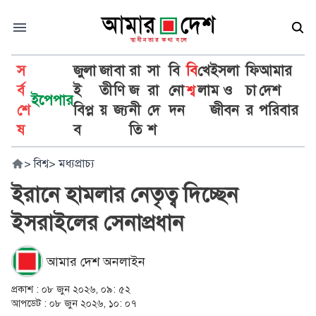
স
জুলা
জা
বা
রা
সা
বি
বি
খে
ইসলা
ফি
আমার
র্ব
ই
তী
ণি
জ
রা
নো
শ্ব
লা
ম ও
চা
দেশ
ইপেপার
শে
বিপ্ল
য়
জ্য
নী
দে
দন
জীবন
র
পরিবার
ষ
ব
তি
শ
>
বিশ্ব
>
মধ্যপ্রাচ্য
ইরানে হামলার নেতৃত্ব দিচ্ছেন
ইসরাইলের সেনাপ্রধান
আমার দেশ অনলাইন
প্রকাশ :
০৮ জুন ২০২৬, ০৯: ৫২
আপডেট :
০৮ জুন ২০২৬, ১০: ০৭