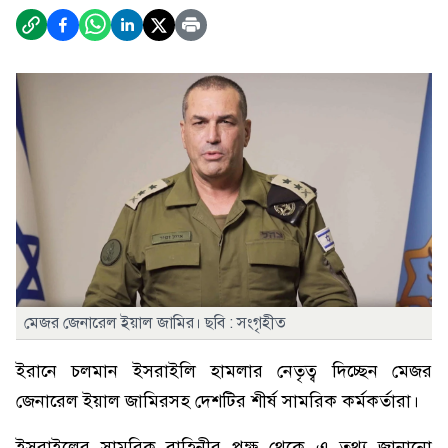
মেজর জেনারেল ইয়াল জামির। ছবি : সংগৃহীত
ইরানে চলমান ইসরাইলি হামলার নেতৃত্ব দিচ্ছেন মেজর
জেনারেল ইয়াল জামিরসহ দেশটির শীর্ষ সামরিক কর্মকর্তারা।
ইসরাইলের সামরিক বাহিনীর পক্ষ থেকে এ তথ্য জানানো