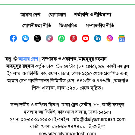
আমার দেশ
যোগাযোগ
শর্তাবলি ও নীতিমালা
গোপনীয়তা নীতি
ডিএমসিএ
সম্পাদকীয় নীতি
স্বত্ব: ©️
আমার দেশ
| সম্পাদক ও প্রকাশক, মাহমুদুর রহমান
মাহমুদুর রহমান
কর্তৃক ঢাকা ট্রেড সেন্টার (৮ম ফ্লোর), ৯৯, কাজী নজরুল
ইসলাম অ্যাভিনিউ, কারওয়ান বাজার, ঢাকা-১২১৫ থেকে প্রকাশিত এবং
আমার দেশ পাবলিকেশন লিমিটেড প্রেস, ৪৪৬/সি ও ৪৪৬/ডি, তেজগাঁও
শিল্প এলাকা, ঢাকা-১২০৮ থেকে মুদ্রিত।
সম্পাদকীয় ও বাণিজ্য বিভাগ: ঢাকা ট্রেড সেন্টার, ৯৯, কাজী নজরুল
ইসলাম অ্যাভিনিউ, কারওয়ান বাজার, ঢাকা-১২১৫।
ফোন: ০২-৫৫০১২২৫০। ই-মেইল: info@dailyamardesh.com
বার্তা: ফোন: ০৯৬৬৬-৭৪৭৪০০। ই-মেইল:
news@dailyamardesh.com