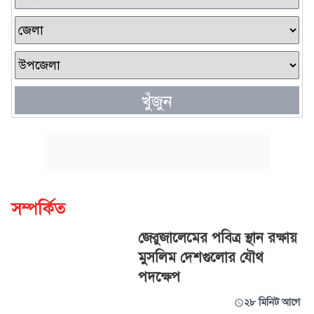
খুঁজুন
সম্পর্কিত
জেরুজালেমের পবিত্র স্থান রক্ষায়
মুসলিম দেশগুলোর যৌথ
পদক্ষেপ
২৮ মিনিট আগে